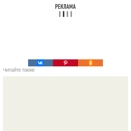
Читайте также
10 самых вкусных рецептов голубцов - обязательно
сохраните!