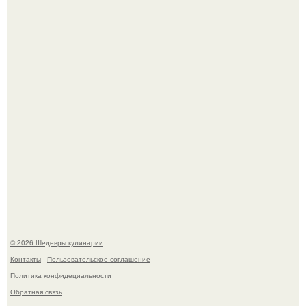
Лето - лучшее время для сочных овощей, свежей зелени
и салатов, которые готовятся буквально за несколько
минут.
Этот рецепт с первого раза даже у новичков получается.
© 2026 Шедевры кулинарии
Контакты
Пользовательское соглашение
Политика конфидециальности
Обратная связь