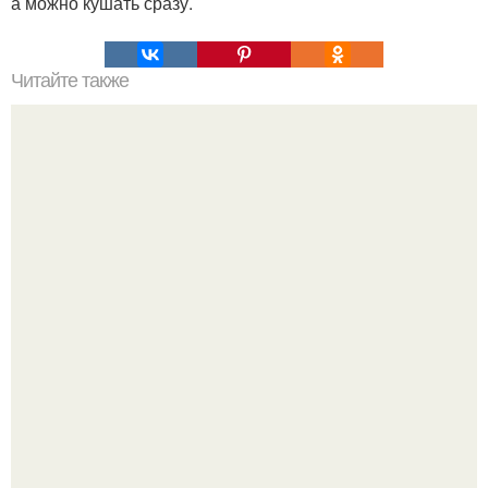
а можно кушать сразу.
Читайте также
ЛАВАШ на мангале с сыром. Закуски для пикника: топ - 3
рецепта из лаваша на мангале на любой вкус.