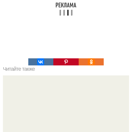
Читайте также
Ооочень вкусный, нежный и влажный бисквитный
медовик со сливочным кремом.