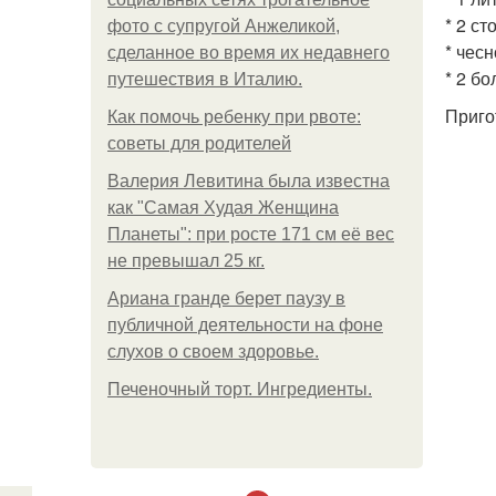
* 2 ст
фото с супругой Анжеликой,
* чесн
сделанное во время их недавнего
* 2 б
путешествия в Италию.
Приго
Как помочь ребенку при рвоте:
советы для родителей
Валерия Левитина была известна
как "Самая Худая Женщина
Планеты": при росте 171 см её вес
не превышал 25 кг.
Ариана гранде берет паузу в
публичной деятельности на фоне
слухов о своем здоровье.
Печеночный торт. Ингредиенты.