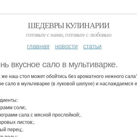
ШЕДЕВРЫ КУЛИНАРИИ
готовьте с нами, готовьте с любовью
главная
новости
статьи
нь вкусное сало в мультиварке.
к же наш стол может обойтись без ароматного нежного сала
ое сало в мультиварке (в луковой шелухе) и наслаждаемся 
диенты:
грамм соли;.
илограмм сала с мясной прослойкой;.
вровых листов;.
ный перец;.
тр воды;.