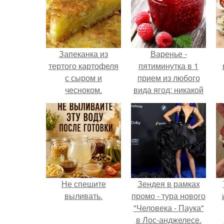
Запеканка из
Варенье -
тертого картофеля
пятиминутка в 1
с сыром и
прием из любого
чесноком.
вида ягод: никакой
длительной варки,
все витамины на
месте!
Не спешите
Зендея в рамках
выливать.
промо - тура нового
"Человека - Паука"
в Лос-анджелесе.