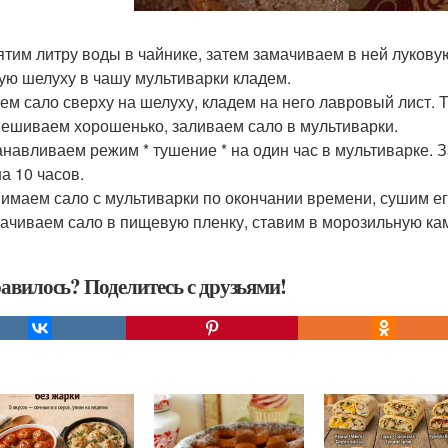
пятим литру воды в чайнике, затем замачиваем в ней луков
ую шелуху в чашу мультиварки кладем.
жем сало сверху на шелуху, кладем на него лавровый лист. 
ешиваем хорошенько, заливаем сало в мультиварки.
танавливаем режим * тушение * на один час в мультиварке.
а 10 часов.
нимаем сало с мультиварки по окончании времени, сушим е
ачиваем сало в пищевую пленку, ставим в морозильную кам
авилось? Поделитесь с друзьями!