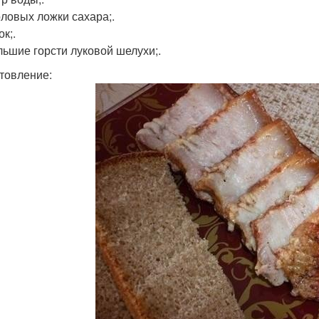
оловых ложки сахара;.
ок;.
ольшие горсти луковой шелухи;.
товление: