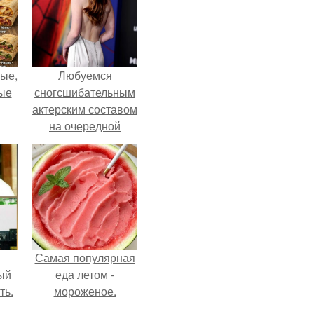
ые,
Любуемся
ные
сногсшибательным
актерским составом
на очередной
премьере нового
человека - паука.
Самая популярная
ый
еда летом -
ть.
мороженое.