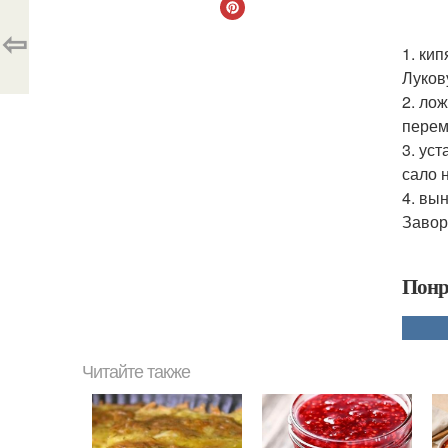
⇦
1. ки
Луков
2. ло
перем
3. ус
сало н
4. вы
Завор
Понр
Читайте также