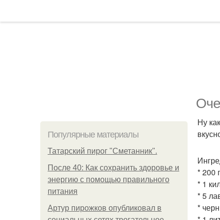
Оче
Ну ка
вкусн
Популярные материалы
Татарский пирог "Сметанник".
Ингре
После 40: Как сохранить здоровье и
* 200 
энергию с помощью правильного
* 1 к
питания
* 5 ла
* чер
Артур пирожков опубликовал в
* 1 ли
социальных сетях трогательное