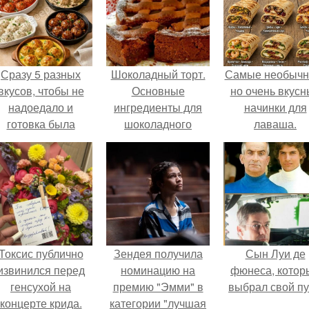
Сразу 5 разных
Шоколадный торт.
Самые необычн
вкусов, чтобы не
Основные
но очень вкус
надоедало и
ингредиенты для
начинки для
готовка была
шоколадного
лаваша.
проще.
песочного теста:
Токсис публично
Зендея получила
Сын Луи де
извинился перед
номинацию на
фюнеса, котор
генсухой на
премию "Эмми" в
выбрал свой пу
концерте крида.
категории "лучшая