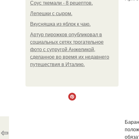
Соус ткемали - 8 рецептов.
Лепешки с сыром.
Вкусняшка из яблок к чаю.
Артур пирожков опубликовал в
социальных сетях трогательное
фото с супругой Анжеликой,
сделанное во время их недавнего
путешествия в Италию.
Баран
⇦
полож
обяза