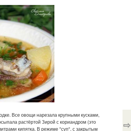
одке. Все овощи нарезала крупными кусками,
сыпала растёртой Зирой с кориандром (это
⇨
 литрами кипятка. В режиме "суп", с закрытым