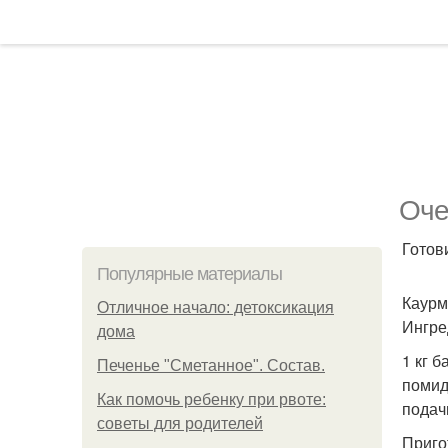
Оче
Готов
Популярные материалы
Каурм
Отличное начало: детоксикация
Ингре
дома
1 кг 
Печенье "Сметанное". Состав.
помидо
Как помочь ребенку при рвоте:
подач
советы для родителей
Приго