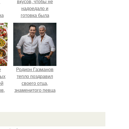
в
вкусов, чтобы не
надоедало и
на
готовка была
о
проще.
е.
е
Родион Газманов
ных
тепло поздравил
ей
своего отца,
ов,
знаменитого певца
тся
Олега Газманова, с
важным юбилеем -
т.
75-летием.