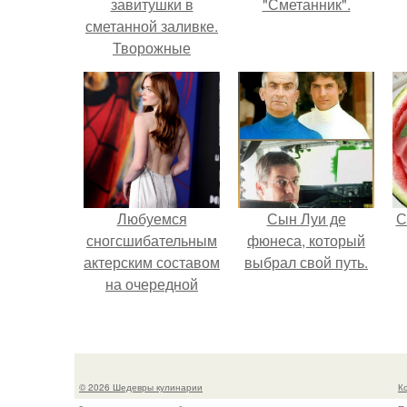
завитушки в
"Сметанник".
сметанной заливке.
Творожные
завитушки.
Ингредиенты:
Любуемся
Сын Луи де
С
сногсшибательным
фюнеса, который
актерским составом
выбрал свой путь.
на очередной
премьере нового
человека - паука.
© 2026 Шедевры кулинарии
К