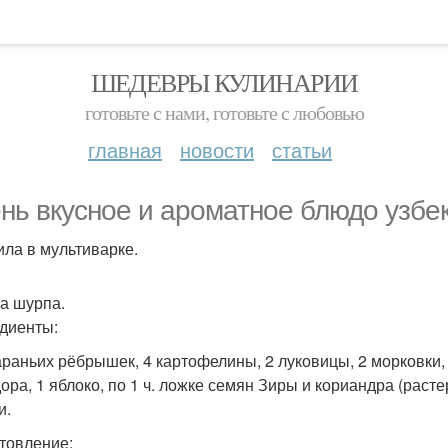
ШЕДЕВРЫ КУЛИНАРИИ
готовьте с нами, готовьте с любовью
главная
новости
статьи
нь вкусное и ароматное блюдо узбек
ила в мультиварке.
а шурпа.
диенты:
бараньих рёбрышек, 4 картофелины, 2 луковицы, 2 морковки,
ра, 1 яблоко, по 1 ч. ложке семян Зиры и кориандра (растере
и.
товление: