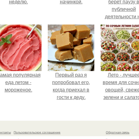
нeдeлю.
начинкой.
берет паузу 
публичной
деятельности 
фоне слухов 
своем здоровь
амая популярная
Первый раз я
Лето - лучше
еда летом -
попробовал его,
время для соч
мороженое.
когда приехал в
овощей, свеж
гости к деду.
зелени и салат
которые готовя
буквально за
несколько мину
онтакты
Пользовательское соглашение
Обратная связь