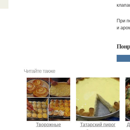
клапа
При п
и аро
Понр
Читайте также
Творожные
Татарский пирог
Д