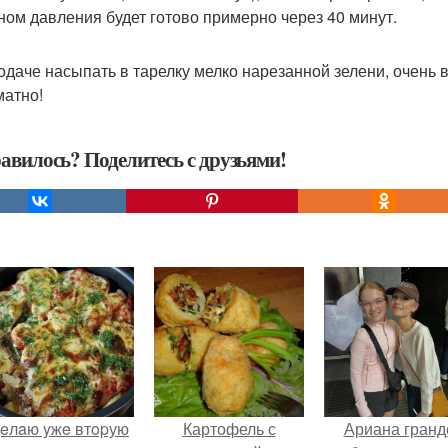
ном давления будет готово примерно через 40 минут.
одаче насыпать в тарелку мелко нарезанной зелени, очень вк
матно!
авилось? Поделитесь с друзьями!
eлaю yжe втopую
Картофель с
Ариана гранд