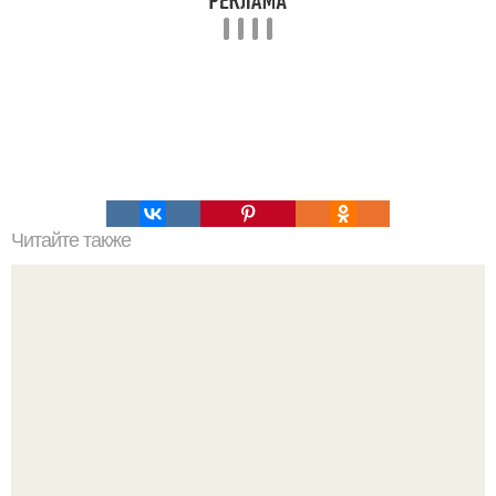
Читайте также
Торт Прага. Благодаря простому процессу
приготовления и доступным ингредиентам торт Прага и