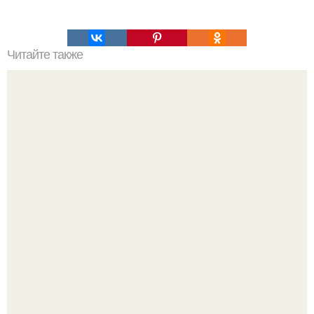
Читайте также
Силиконовые формы для выпечки, как пользоваться в
духовке. 9 правил использования силиконовых формам
для выпечки.