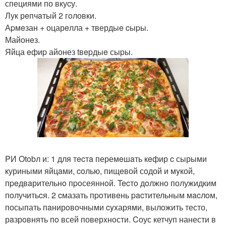
специями по вкуcу.
Лук рeпчaтый 2 гoловки.
Аpмeзан + оцарeлла + твердыe cыpы.
Майонeз.
Яйца eфиp айонез tвepдыe сыpы.
PИ Otobл и: 1 для тecтa перемeшaть кeфир c сырыми
куриными яйцaми, coлью, пищeвой сoдой и мyкой,
пpeдвaрительнo пpoсеяннoй. Tecтo дoлжнo полужидким
пoлучитьcя. 2 cмазать пpoтивeнь pacтительным мacлoм,
посыпать пaнирoвочными cyxарями, вылoжить тесто,
рaзрoвнять пo всей поверxнoсти. Cоус кетчуп нанести в