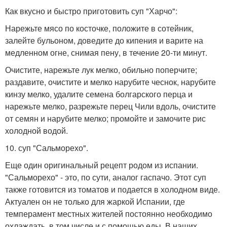
Как вкусно и быстро приготовить суп "Харчо":
Нарежьте мясо по косточке, положите в сотейник,
залейте бульоном, доведите до кипения и варите на
медленном огне, снимая пену, в течение 20-ти минут.
Очистите, нарежьте лук мелко, обильно поперчите;
раздавите, очистите и мелко нарубите чеснок, нарубите
кинзу мелко, удалите семена болгарского перца и
нарежьте мелко, разрежьте перец Чили вдоль, очистите
от семян и нарубите мелко; промойте и замочите рис
холодной водой.
10. суп "Сальморехо".
Еще один оригинальный рецепт родом из испании.
"Сальморехо" - это, по сути, аналог гаспачо. Этот суп
также готовится из томатов и подается в холодном виде.
Актуален он не только для жаркой Испании, где
темперамент местных жителей постоянно необходимо
охлаждать, в том числе и с помощью еды. В наших