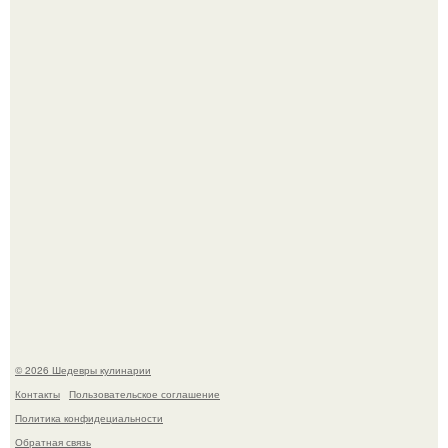
Мария порошина показала повзрослевшую дочь.
Самая популярная еда летом - мороженое.
© 2026 Шедевры кулинарии
Контакты
Пользовательское соглашение
Политика конфидециальности
Обратная связь