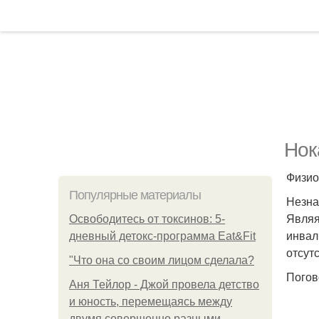
Нок
Физио
Популярные материалы
Незна
Являя
Освободитесь от токсинов: 5-
инвал
дневный детокс-программа Eat&Fit
отсут
"Что она со своим лицом сделала?
Погов
Аня Тейлор - Джой провела детство
и юность, перемещаясь между
двумя совершенно разными