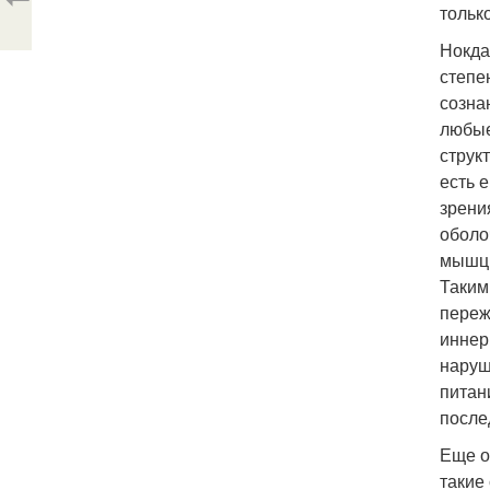
тольк
Нокда
степе
сознан
любые
струк
есть 
зрени
оболо
мышцы
Таким
переж
иннер
наруш
питан
после
Еще о
такие