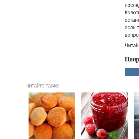
после
Колот
остан
если 
вопро
Читай
Понр
Читайте также