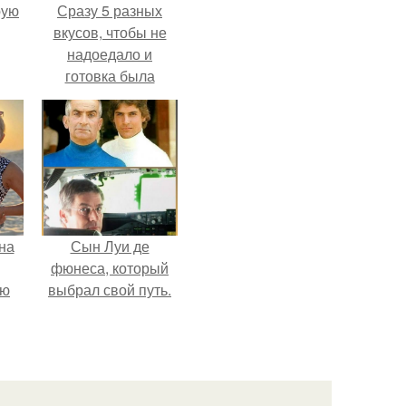
pую
Сразу 5 разных
вкусов, чтобы не
надоедало и
готовка была
проще.
на
Сын Луи де
фюнеса, который
ую
выбрал свой путь.