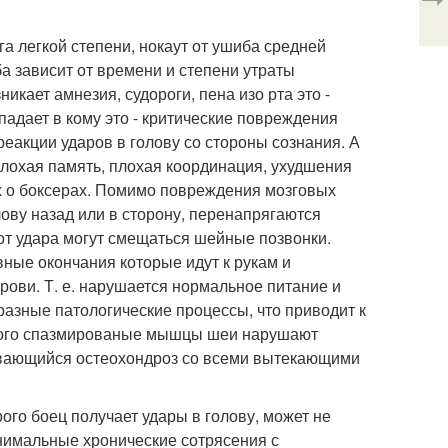
га легкой степени, нокаут от ушиба средней
а зависит от времени и степени утраты
никает амнезия, судороги, пена изо рта это -
падает в кому это - критические повреждения
реакции ударов в голову со стороны сознания. А
плохая память, плохая координация, ухудшения
ках о боксерах. Помимо повреждения мозговых
лову назад или в сторону, перенапрягаются
от удара могут смещаться шейные позвонки.
ные окончания которые идут к рукам и
рови. Т. е. нарушается нормальное питание и
разные патологические процессы, что приводит к
того спазмированые мышцы шеи нарушают
ивающийся остеохондроз со всеми вытекающими
ого боец получает удары в голову, может не
инимальные хронические сотрясения с