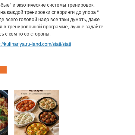
бые" и экзотические системы тренировок.
 на каждой тренировки спарринги до упора "
де всего головой надо все таки думать, даже
ия в тренировочной программе, лучше задайте
ь с кем то со стороны.
p://kulinariya.ru-land.com/stati/stati