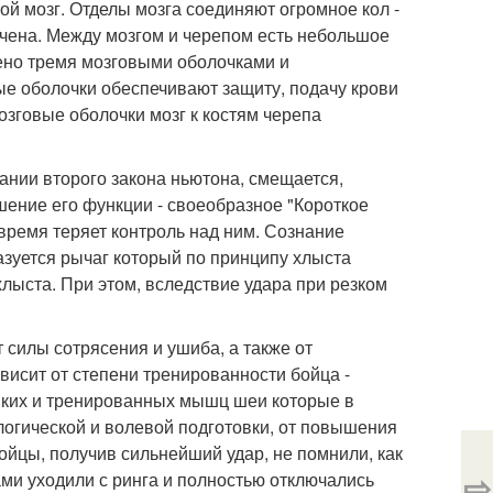
ой мозг. Отделы мозга соединяют огромное кол -
учена. Между мозгом и черепом есть небольшое
ено тремя мозговыми оболочками и
ые оболочки обеспечивают защиту, подачу крови
мозговые оболочки мозг к костям черепа
вании второго закона ньютона, смещается,
шение его функции - своеобразное "Короткое
время теряет контроль над ним. Сознание
разуется рычаг который по принципу хлыста
 хлыста. При этом, вследствие удара при резком
т силы сотрясения и ушиба, а также от
висит от степени тренированности бойца -
пких и тренированных мышц шеи которые в
логической и волевой подготовки, от повышения
ойцы, получив сильнейший удар, не помнили, как
⇨
ами уходили с ринга и полностью отключались