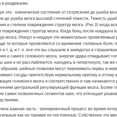
о в раздевалке.
ун это - клиническое состояние от сотрясения до ушиба моз
ни до ушиба мозга высокой степеней тяжести. Тяжесть ушиб
ия и степени повреждения структур мозга. (Рис 2) когда воз
 повреждения структур мозга. Когда боец после нокдауна в
тур мозга. Нокаут и нокдаун это моментально проявляемые 
еще те которые проявляются со временем: головные боли, 
я и т. д. и т. п. все что вы слышали в анекдотах и страшил
чек и самого головного мозга, энергия удара откидывает го
 шеи и не расслабляются, находясь в гипертонусе, так же 
 образом, шейные позвонки могут пережимать нервы и нерв
имают сосуды препятствую нормальному притоку и оттоку к
вация головного мозга и соответственно и там начинаются 
ениям центральной регулирующей функции мозга. Более 
ие самих позвоночных сегментов шеи, что отягощает разв
дствиями.
чень важная часть - тренировочный процесс во время котор
 сильные как на турнире но постоянные. Собственно это м