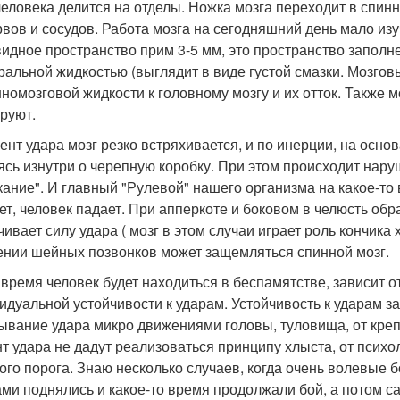
человека делится на отделы. Ножка мозга переходит в спинн
рвов и сосудов. Работа мозга на сегодняшний день мало из
идное пространство прим 3-5 мм, это пространство заполн
ральной жидкостью (выглядит в виде густой смазки. Мозгов
нномозговой жидкости к головному мозгу и их отток. Также 
руют.
ент удара мозг резко встряхивается, и по инерции, на осно
ясь изнутри о черепную коробку. При этом происходит нару
ание". И главный "Рулевой" нашего организма на какое-то 
ет, человек падает. При апперкоте и боковом в челюсть об
чивает силу удара ( мозг в этом случаи играет роль кончика
нии шейных позвонков может защемляться спинной мозг.
 время человек будет находиться в беспамятстве, зависит о
идуальной устойчивости к ударам. Устойчивость к ударам за
ывание удара микро движениями головы, туловища, от кре
т удара не дадут реализоваться принципу хлыста, от психо
ого порога. Знаю несколько случаев, когда очень волевые б
ами поднялись и какое-то время продолжали бой, а потом с