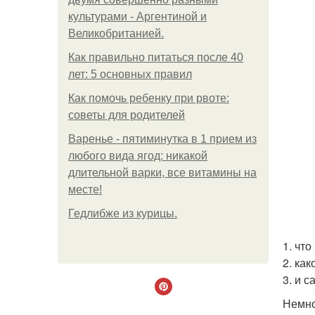
культурами - Аргентиной и
Великобританией.
Как правильно питаться после 40
лет: 5 основных правил
Как помочь ребенку при рвоте:
советы для родителей
Варенье - пятиминутка в 1 прием из
любого вида ягод: никакой
длительной варки, все витамины на
месте!
Гедлибже из курицы.
1. чт
2. ка
3. и с
Немно