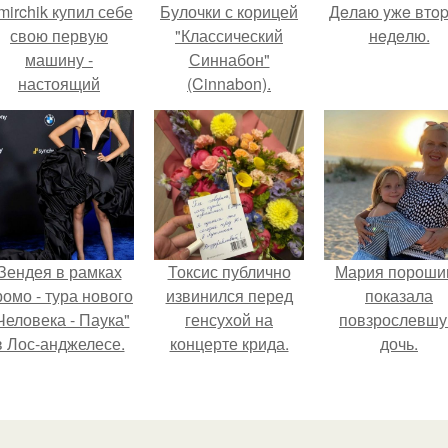
mirchik купил себе
Булочки с корицей
Дeлaю yжe втo
свою первую
"Классический
нeдeлю.
машину -
Синнабон"
настоящий
(Cinnabon).
втомобиль мечты
для многих
автолюбителей.
Зендея в рамках
Токсис публично
Мария пороши
ромо - тура нового
извинился перед
показала
Человека - Паука"
генсухой на
повзрослевш
в Лос-анджелесе.
концерте крида.
дочь.