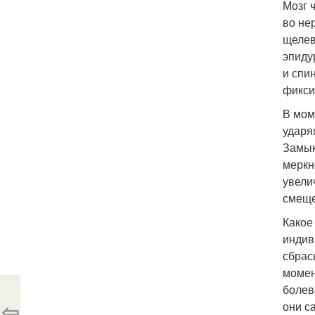
Мозг 
во не
щелев
эпиду
и спи
фикси
В мом
ударя
Замык
меркн
увели
смеще
Какое
индив
сбрас
момен
болев
⇦
они с