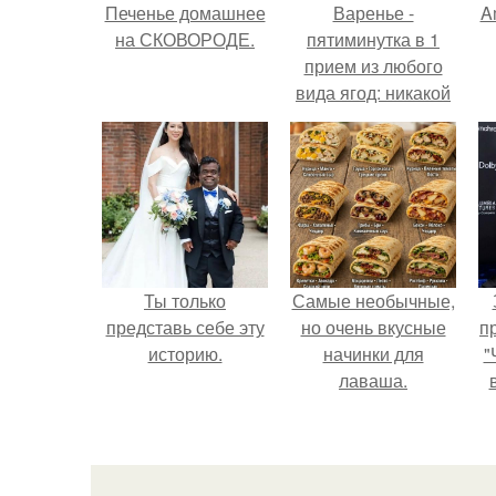
Печенье домашнее
Варенье -
A
на СКОВОРОДЕ.
пятиминутка в 1
прием из любого
вида ягод: никакой
длительной варки,
а
все витамины на
месте!
Ты только
Самые необычные,
представь себе эту
но очень вкусные
п
историю.
начинки для
"
лаваша.