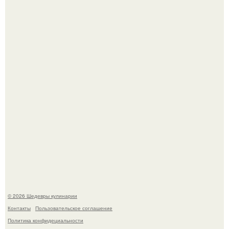
Самая популярная еда летом - мороженое.
Первый раз я попробовал его, когда приехал в гости к
деду.
© 2026 Шедевры кулинарии
Контакты
Пользовательское соглашение
Политика конфидециальности