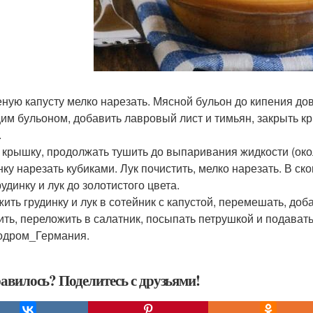
ную капусту мелко нарезать. Мясной бульон до кипения дове
им бульоном, добавить лавровый лист и тимьян, закрыть кр
.
 крышку, продолжать тушить до выпаривания жидкости (окол
нку нарезать кубиками. Лук почистить, мелко нарезать. В с
удинку и лук до золотистого цвета.
ить грудинку и лук в сотейник с капустой, перемешать, добав
ить, переложить в салатник, посыпать петрушкой и подавать
одром_Германия.
авилось? Поделитесь с друзьями!