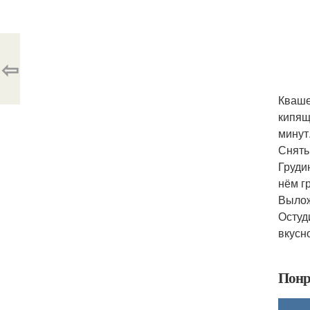
⇦
Кваше
кипящ
минут
Снять
Груди
нём гр
Вылож
Остуд
вкусн
Понр