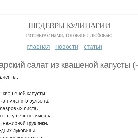
ШЕДЕВРЫ КУЛИНАРИИ
готовьте с нами, готовьте с любовью
главная
новости
статьи
арский салат из квашеной капусты (н
диенты:
г. квашеной капусты.
акан мясного бульона.
3 лавровых листа.
отка сушёного тимьяна.
г. нежирной грудинки.
редних луковицы.
 л. сливочного масла.