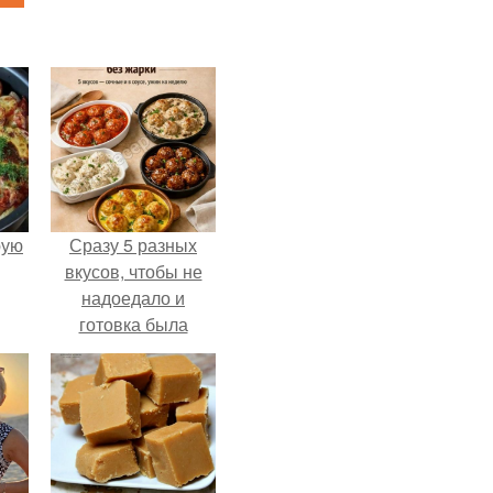
pую
Сразу 5 разных
вкусов, чтобы не
надоедало и
готовка была
проще.