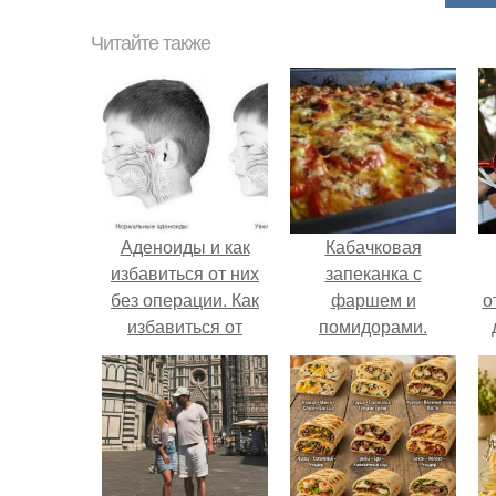
Читайте также
Аденоиды и как
Кабачковая
избавиться от них
запеканка с
без операции. Как
фаршем и
о
избавиться от
помидорами.
аденоидов без
операции?