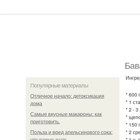
Бав
Ингре
Популярные материалы
* 600 
Отличное начало: детоксикация
* 1 ст
дома
* 2 - 
Самые вкусные макароны: как
* щеп
приготовить.
* 150 
* 2 с
Польза и вред апельсинового сока:
* 1 ч.
что важно знать