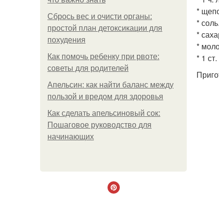
* щеп
Сбрось вес и очисти органы:
* соль
простой план детоксикации для
* сах
похудения
* мол
Как помочь ребенку при рвоте:
* 1 ст
советы для родителей
Приго
Апельсин: как найти баланс между
пользой и вредом для здоровья
Как сделать апельсиновый сок:
Пошаговое руководство для
начинающих