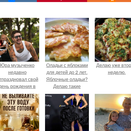
Юра музыченко
Оладьи с яблоками
Дeлaю yжe втo
недавно
для детей до 2 лет.
нeдeлю.
тпраздновал свой
Яблочные оладьи?
день рождения в
Делаю такие
кругу самых
оладьи для ребенка
близких и родных
постоянно,
людей.
особенно в сезон
яблок.