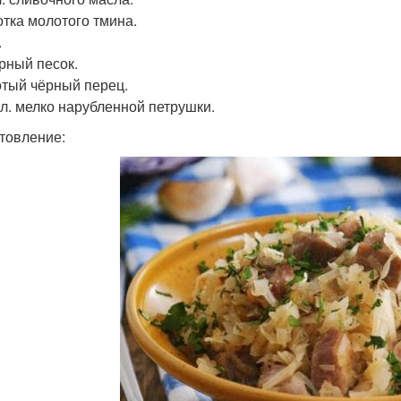
отка молотого тмина.
.
арный песок.
отый чёрный перец.
. л. мелко нарубленной петрушки.
товление: