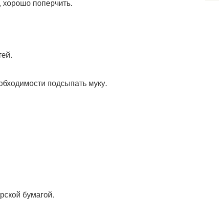
), хорошо поперчить.
тей.
еобходимости подсыпать муку.
рской бумагой.