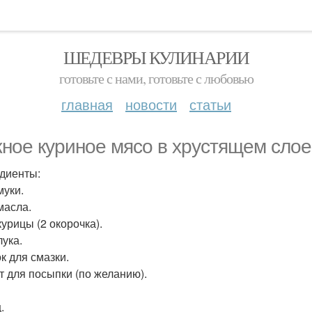
ШЕДЕВРЫ КУЛИНАРИИ
готовьте с нами, готовьте с любовью
главная
новости
статьи
ное куриное мясо в хрустящем слое
диенты:
муки.
масла.
курицы (2 окорочка).
лука.
к для смазки.
т для посыпки (по желанию).
.