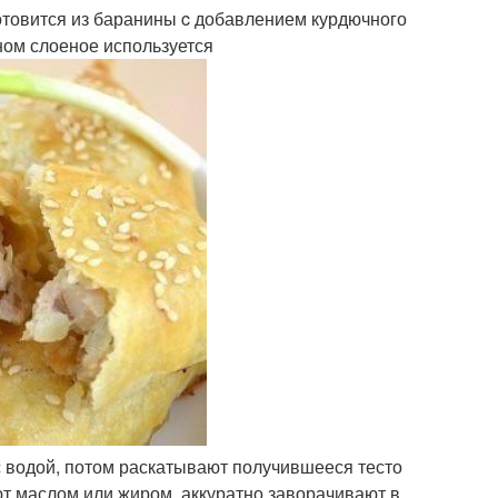
готовится из баранины c добавлением курдючного
вном слоеное используется
с водой, потом раскатывают получившееся тесто
ют маслом или жиром, аккуратно заворачивают в