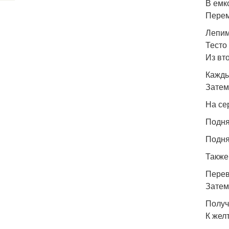
В емко
Перем
Лепим
Тесто
Из вто
Кажды
Затем
На се
Подня
Подня
Также
Перев
Затем
Получ
К жел