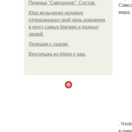
Печенье "Сметанное". Состав.
Самса
жира,
Юра музыченко недавно
отпраздновал свой день рождения
в кругу самых близких и родных
людей.
Лепешки с сыром.
Вкусняшка из яблок к чаю.
. Что
в оче