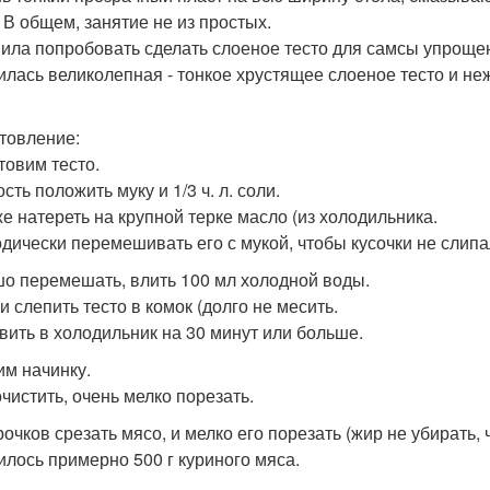
. В общем, занятие не из простых.
ила попробовать сделать слоеное тесто для самсы упрощен
илась великолепная - тонкое хрустящее слоеное тесто и не
товление:
товим тесто.
сть положить муку и 1/3 ч. л. соли.
же натереть на крупной терке масло (из холодильника.
дически перемешивать его с мукой, чтобы кусочки не слипа
о перемешать, влить 100 мл холодной воды.
и слепить тесто в комок (долго не месить.
вить в холодильник на 30 минут или больше.
им начинку.
очистить, очень мелко порезать.
рочков срезать мясо, и мелко его порезать (жир не убирать,
илось примерно 500 г куриного мяса.