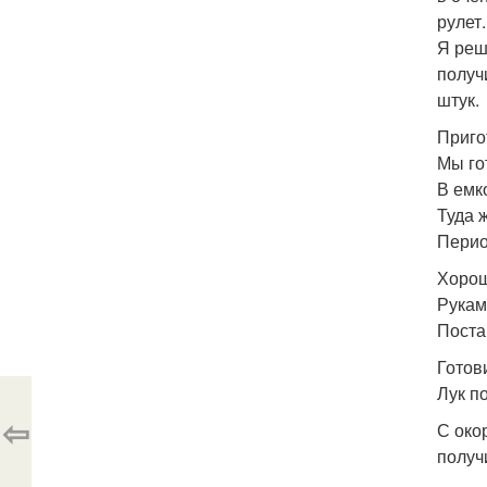
рулет
Я реш
получ
штук.
Приго
Мы го
В емко
Туда 
Перио
Хорош
Рукам
Поста
Готов
Лук п
⇦
С око
получ