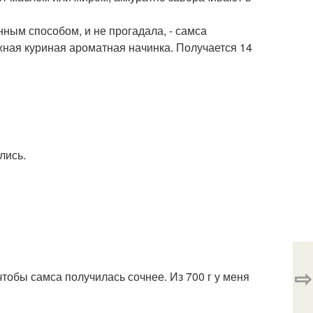
ным способом, и не прогадала, - самса
жная куриная ароматная начинка. Получается 14
лись.
⇨
 чтобы самса получилась сочнее. Из 700 г у меня