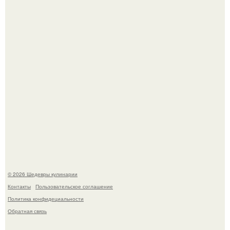
категории "лучшая актриса в драматическом сериале" за
третий сезон "эйфории".
Первый раз я попробовал его, когда приехал в гости к
деду.
© 2026 Шедевры кулинарии
Контакты
Пользовательское соглашение
Политика конфидециальности
Обратная связь