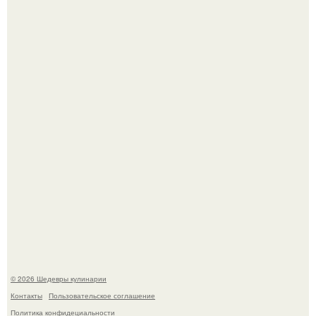
Первый раз я попробовал его, когда приехал в гости к
деду.
Этот рецепт с первого раза даже у новичков получается.
© 2026 Шедевры кулинарии
Контакты
Пользовательское соглашение
Политика конфидециальности