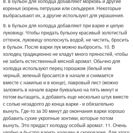
8. в бульон для холодца добавляют морковь и другие
коренья (корень петрушки или сельдерея. Некоторые
выбрасывают их, а другие используют для украшения.
9. в бульон для холодца добавляют при варке и целую
луковицу. Чтобы придать бульону красивый золотистый
оттенок, луковицу ополоснуть водой, не чистить, бросить
в бульон. После варки лук можно выбросить. 10. В
холодец традиционно не кладут много пряностей, чтобы
не забить естественный мясной аромат. Обычно для
холодца используют перец горошком (белый или
черный, зеленый бросается в начале и снимается
вместе с накипью и в конце), лавровый лист (можно
заложить в начале варки буквально на пять минут и
потом вытащить, а добавить еще несколько штук вместе
с солью незадолго до конца варки - и обязательно
вынуть. Где-то за 30 минут до окончания варки хорошо
добавить сухие укропные зонтики, которые потом
вынуть. Это придаст холодцу особый аромат. 11. Очень
удобно и быстро варить холодец в скороварке. Для этого