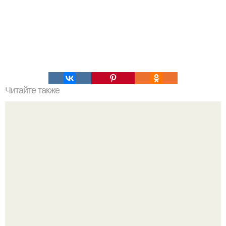
Читайте также
Японские панкейки. Невероятные японские панкейки.