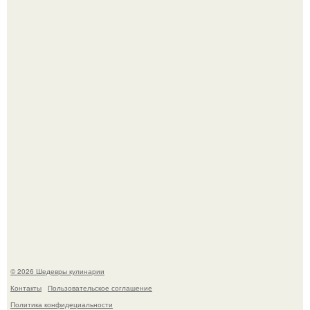
Любуемся сногсшибательным актерским составом на
очередной премьере нового человека - паука.
Зендея в рамках промо - тура нового "Человека - Паука"
в Лос-анджелесе.
© 2026 Шедевры кулинарии
Контакты
Пользовательское соглашение
Политика конфидециальности