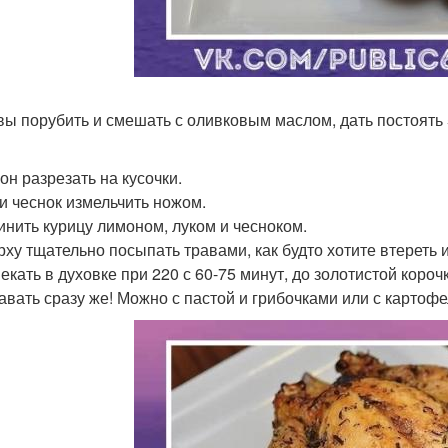
авы порубить и смешать с оливковым маслом, дать постоять 
он разрезать на кусочки.
 и чеснок измельчить ножом.
чинить курицу лимоном, луком и чесноком.
ерху тщательно посыпать травами, как будто хотите втереть 
екать в духовке при 220 с 60-75 минут, до золотистой корочк
давать сразу же! Можно с пастой и грибочками или с картоф