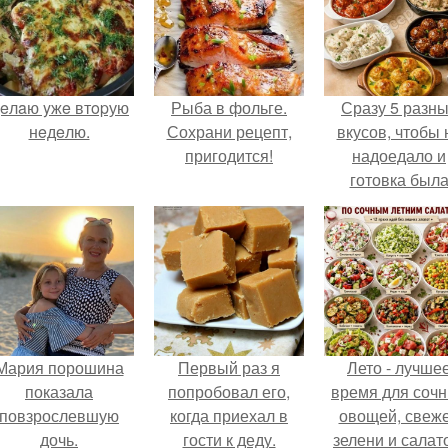
eлaю yжe втopую
Рыба в фольге.
Сразу 5 разн
нeдeлю.
Сохрани рецепт,
вкусов, чтобы 
пригодится!
надоедало и
готовка был
проще.
Мария порошина
Первый раз я
Лето - лучше
показала
попробовал его,
время для соч
повзрослевшую
когда приехал в
овощей, свеж
дочь.
гости к деду.
зелени и салат