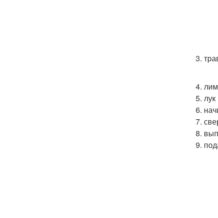
3. тр
4. лим
5. лук
6. на
7. св
8. вып
9. по