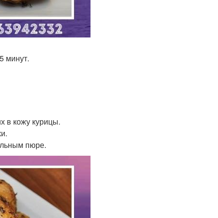
5 минут.
их в кожу курицы.
и.
ельным пюре.