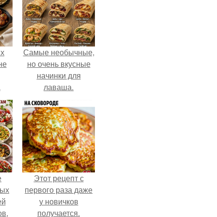
ых
Самые необычные,
не
но очень вкусные
начинки для
а
лаваша.
е
Этот рецепт с
ных
первого раза даже
ей
у новичков
ов,
получается.