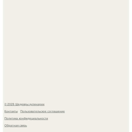
Зендея в рамках промо - тура нового "Человека - Паука"
в Лос-анджелесе.
Токсис публично извинился перед генсухой на концерте
крида.
© 2026 Шедевры кулинарии
Контакты
Пользовательское соглашение
Политика конфидециальности
Обратная связь