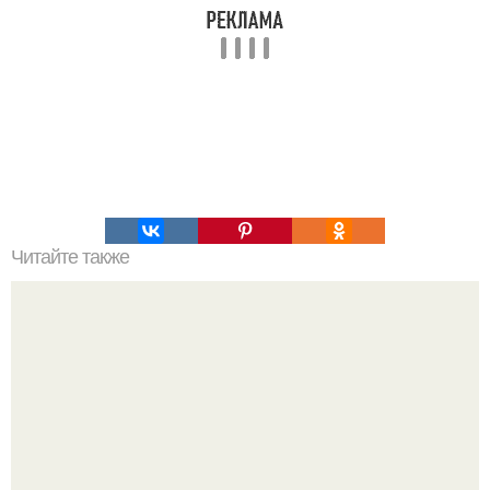
Читайте также
Булочки гуцулочки. Булки - гуцулки (с секретом).