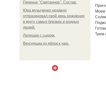
Печенье "Сметанное". Состав.
Приго
Юра музыченко недавно
Моем 
отпраздновал свой день рождения
Солим
в кругу самых близких и родных
Поджа
людей.
Готов
Трем 
Лепешки с сыром.
Вкусняшка из яблок к чаю.