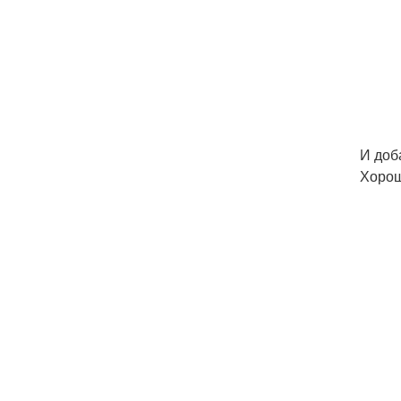
И доб
Хорош