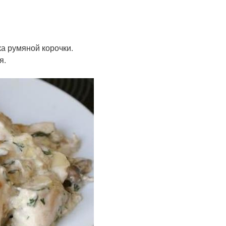
а румяной корочки.
я.