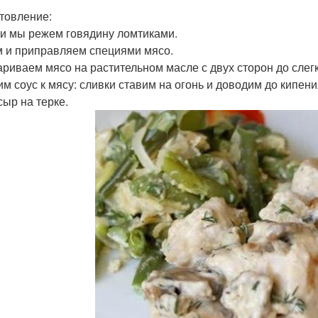
товление:
и мы режем говядину ломтиками.
 и приправляем специями мясо.
риваем мясо на растительном масле с двух сторон до слегк
им соус к мясу: сливки ставим на огонь и доводим до кипени
сыр на терке.