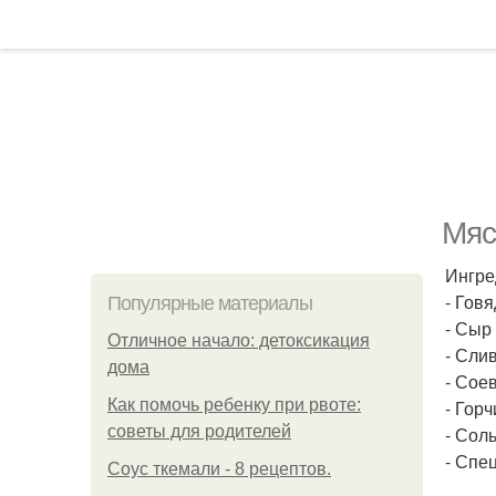
Мяс
Ингре
- Говя
Популярные материалы
- Сыр 
Отличное начало: детоксикация
- Слив
дома
- Соев
Как помочь ребенку при рвоте:
- Горч
советы для родителей
- Соль
- Спе
Соус ткемали - 8 рецептов.