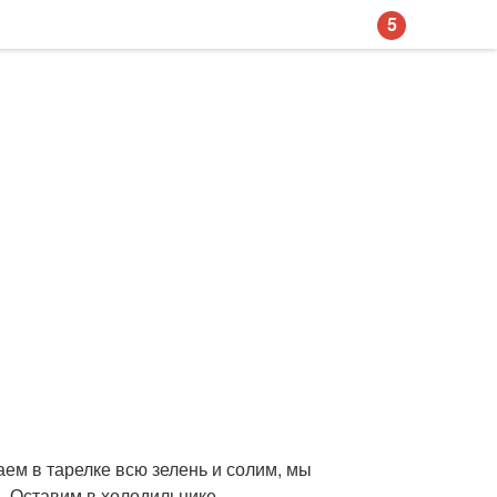
5
аем в тарелке всю зелень и солим, мы
. Оставим в холодильнике.