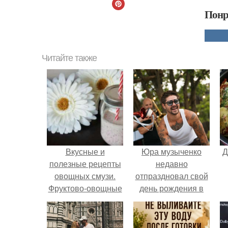
Понр
Читайте также
Вкусные и
Юра музыченко
Д
полезные рецепты
недавно
овощных смузи.
отпраздновал свой
Фруктово-овощные
день рождения в
смузи для полезных
кругу самых
летних завтраков: 7
близких и родных
самых вкусных
людей.