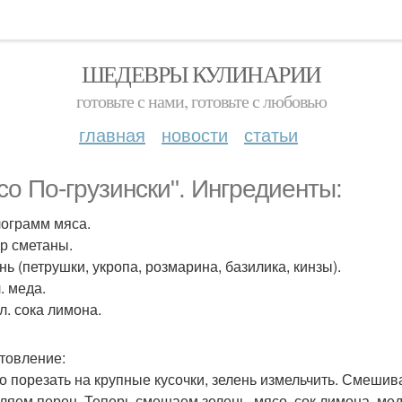
ШЕДЕВРЫ КУЛИНАРИИ
готовьте с нами, готовьте с любовью
главная
новости
статьи
со По-грузински". Ингредиенты:
илограмм мяса.
гр сметаны.
нь (петрушки, укропа, розмарина, базилика, кинзы).
л. меда.
. л. сока лимона.
товление:
со порезать на крупные кусочки, зелень измельчить. Смешив
ляем перец. Теперь смешаем зелень, мясо, сок лимона, мед