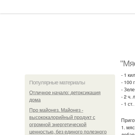
"Мя
- 1 к
- 100 
Популярные материалы
- Зеле
Отличное начало: детоксикация
- 2 ч. 
дома
- 1 ст
Про майонез. Майонез -
высококалорийный продукт с
Приго
огромной энергетической
1. мя
ценностью, без единого полезного
добав