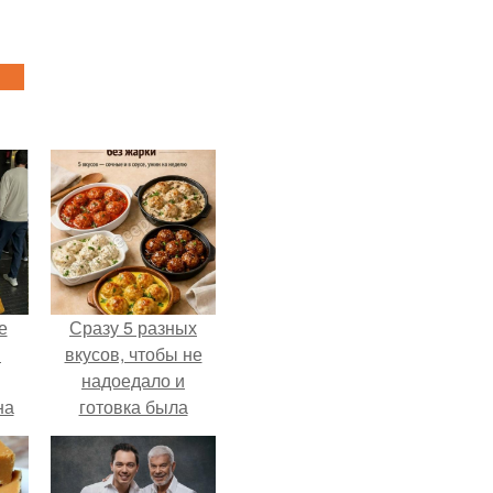
е
Сразу 5 разных
в
вкусов, чтобы не
надоедало и
на
готовка была
о
проще.
е.