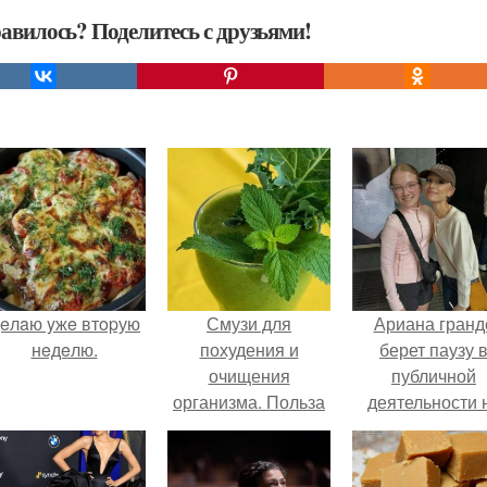
авилось? Поделитесь с друзьями!
eлaю yжe втopую
Смузи для
Ариана гранд
нeдeлю.
похудения и
берет паузу 
очищения
публичной
организма. Польза
деятельности 
смузи
фоне слухов 
своем здоровь