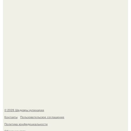
Мария порошина показала повзрослевшую дочь.
Самая популярная еда летом - мороженое.
© 2026 Шедевры кулинарии
Контакты
Пользовательское соглашение
Политика конфидециальности