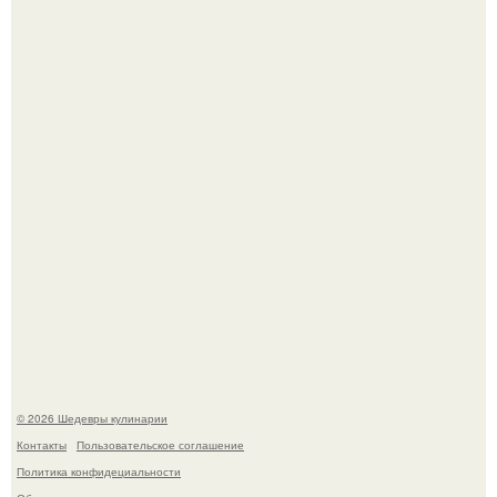
Зендея в рамках промо - тура нового "Человека - Паука"
в Лос-анджелесе.
Зендея получила номинацию на премию "Эмми" в
категории "лучшая актриса в драматическом сериале" за
третий сезон "эйфории".
© 2026 Шедевры кулинарии
Контакты
Пользовательское соглашение
Политика конфидециальности