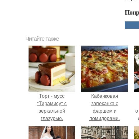
Понр
Читайте также
Торт - мусс
Кабачковая
"Тирамису" с
запеканка с
зеркальной
фаршем и
о
глазурью.
помидорами.