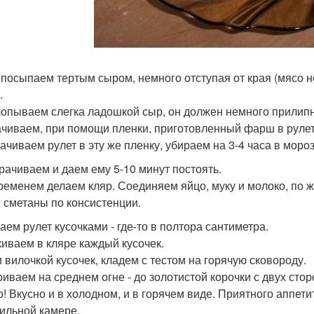
посыпаем тертым сыром, немного отступая от края (мясо н
.
опываем слегка ладошкой сыр, он должен немного прилипн
чиваем, при помощи пленки, приготовленный фарш в рулет
ачиваем рулет в эту же пленку, убираем на 3-4 часа в моро
рачиваем и даем ему 5-10 минут постоять.
ременем делаем кляр. Соединяем яйцо, муку и молоко, по 
й сметаны по консистенции.
аем рулет кусочками - где-то в полтора сантиметра.
иваем в кляре каждый кусочек.
 вилочкой кусочек, кладем с тестом на горячую сковороду.
иваем на среднем огне - до золотистой корочки с двух стор
! Вкусно и в холодном, и в горячем виде. Приятного аппетит
ильной камере.