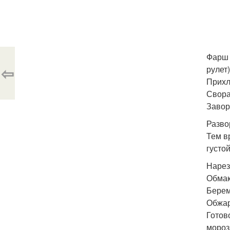
Фарш 
⇦
рулет)
Прихл
Свора
Завор
Разво
Тем в
густо
Нарез
Обмак
Берем
Обжар
Готово
мороз