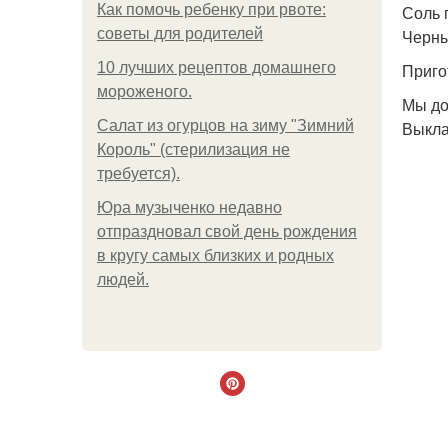
Как помочь ребенку при рвоте:
Соль 
советы для родителей
Черны
10 лучших рецептов домашнего
Приго
мороженого.
Мы до
Салат из огурцов на зиму "Зимний
Выкла
Король" (стерилизация не
требуется).
Юра музыченко недавно
отпраздновал свой день рождения
в кругу самых близких и родных
людей.