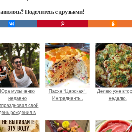
авилось? Поделитесь с друзьями!
Юра музыченко
Пасха "Царская".
Дeлaю yжe втo
недавно
Ингредиенты.
нeдeлю.
тпраздновал свой
день рождения в
кругу самых
близких и родных