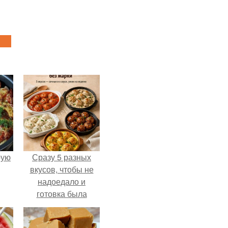
pую
Сразу 5 разных
вкусов, чтобы не
надоедало и
готовка была
проще.