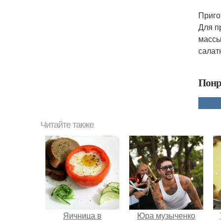
Приго
Для п
массы
салат
Понр
Читайте также
Яичница в
Юра музыченко