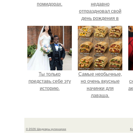
помидорах.
недавно
отпраздновал свой
день рождения в
кругу самых
близких и родных
людей.
Ты только
Самые необычные,
представь себе эту
но очень вкусные
с
историю.
начинки для
а
лаваша.
© 2026 Шедевры кулинарии
К