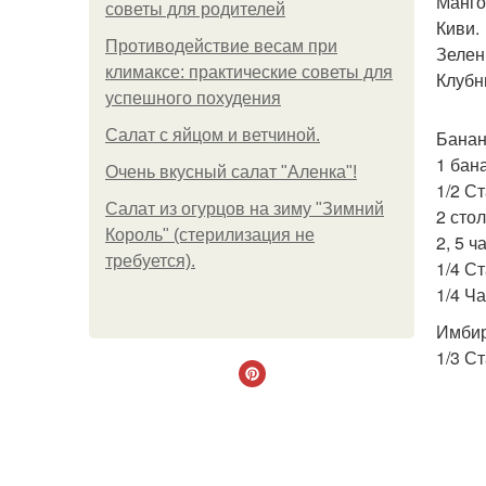
Манго
советы для родителей
Киви.
Противодействие весам при
Зелен
климаксе: практические советы для
Клубн
успешного похудения
Салат с яйцом и ветчиной.
Банан
1 бан
Очень вкусный салат "Аленка"!
1/2 С
Салат из огурцов на зиму "Зимний
2 сто
Король" (стерилизация не
2, 5 
требуется).
1/4 С
1/4 Ч
Имбир
1/3 С