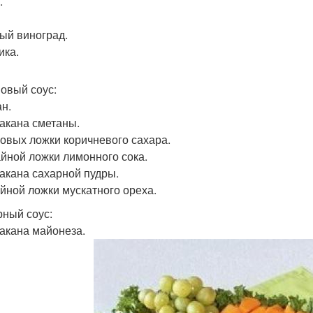
.
ый виноград.
ика.
овый соус:
ан.
такана сметаны.
ловых ложки коричневого сахара.
чайной ложки лимонного сока.
такана сахарной пудры.
айной ложки мускатного ореха.
ный соус:
такана майонеза.