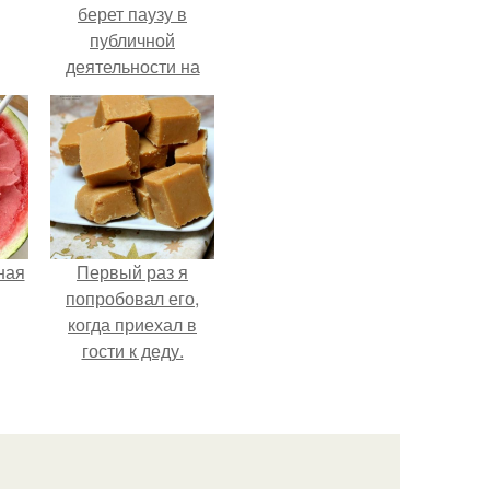
берет паузу в
публичной
деятельности на
фоне слухов о
своем здоровье.
ная
Первый раз я
попробовал его,
когда приехал в
гости к деду.