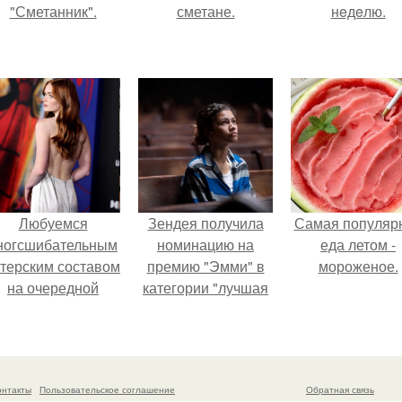
"Сметанник".
сметане.
нeдeлю.
Любуемся
Зендея получила
Самая популяр
ногсшибательным
номинацию на
еда летом -
ктерским составом
премию "Эмми" в
мороженое.
на очередной
категории "лучшая
премьере нового
актриса в
человека - паука.
драматическом
сериале" за третий
сезон "эйфории".
онтакты
Пользовательское соглашение
Обратная связь