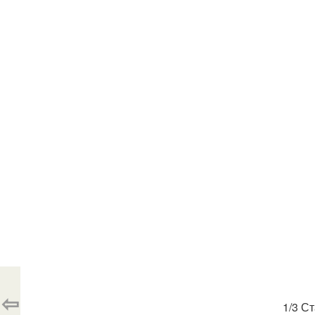
⇦
1/3 С