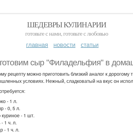
ШЕДЕВРЫ КУЛИНАРИИ
готовьте с нами, готовьте с любовью
главная
новости
статьи
готовим сыр "Филадельфия" в дома
ому рецепту можно приготовить близкий аналог к дорогому 
шленных условиях. Нежный, сладковатый на вкус он использ
отребуется:
ко - 1 л.
р - 0, 5 л.
 куриное - 1 шт.
- 1 ч. л.
 - 1 ч. л.