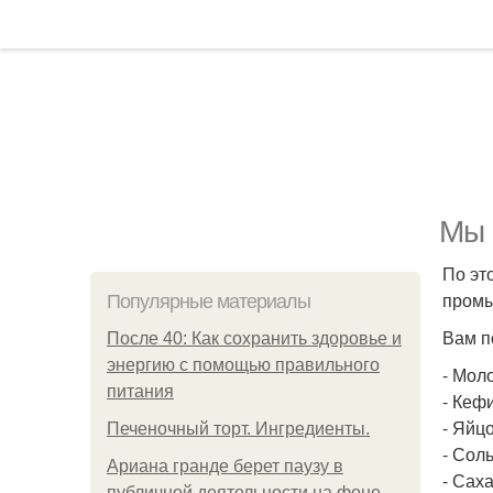
Мы 
По эт
промы
Популярные материалы
Вам п
После 40: Как сохранить здоровье и
энергию с помощью правильного
- Моло
питания
- Кефи
- Яйцо
Печеночный торт. Ингредиенты.
- Соль 
Ариана гранде берет паузу в
- Сахар
публичной деятельности на фоне