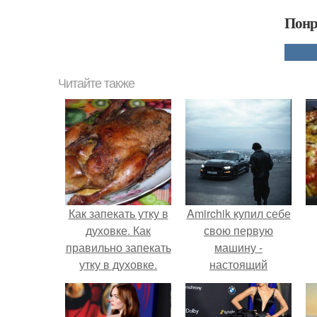
Понр
Читайте также
Как запекать утку в
Amirchik купил себе
духовке. Как
свою первую
правильно запекать
машину -
утку в духовке.
настоящий
автомобиль мечты
для многих
автолюбителей.