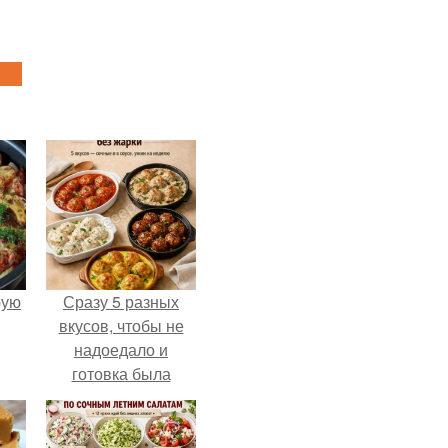
pую
Сразу 5 разных
вкусов, чтобы не
надоедало и
готовка была
проще.