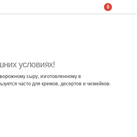
5
шних условиях!
творожному сыру, изготовленному в
уется часто для кремов, десертов и чизкейков.