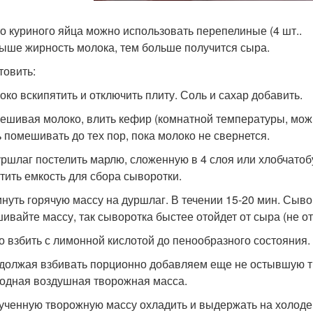
о куриного яйца можно использовать перепелиные (4 шт..
ыше жирность молока, тем больше получится сыра.
товить:
локо вскипятить и отключить плиту. Соль и сахар добавить.
мешивая молоко, влить кефир (комнатной температуры, мож
 помешивать до тех пор, пока молоко не свернется.
дуршлаг постелить марлю, сложенную в 4 слоя или хлобчат
тить емкость для сбора сыворотки.
кинуть горячую массу на дуршлаг. В течении 15-20 мин. Сыво
ивайте массу, так сыворотка быстее отойдет от сыра (не о
цо взбить с лимонной кислотой до пенообразного состояния.
одолжая взбивать порционно добавляем еще не остывшую т
одная воздушная творожная масса.
лученную творожную массу охладить и выдержать на холоде 