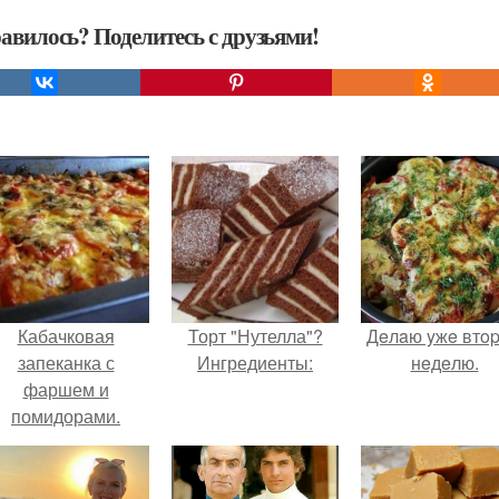
авилось? Поделитесь с друзьями!
Кабачковая
Торт "Нутелла"?
Дeлaю yжe втo
запеканка с
Ингредиенты:
нeдeлю.
фаршем и
помидорами.