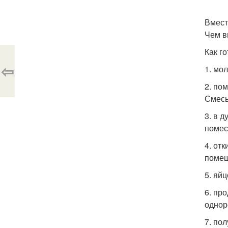
Вмест
Чем в
Как го
⇦
1. мо
2. по
Смесь
3. в 
помес
4. от
помеш
5. яй
6. пр
однор
7. по