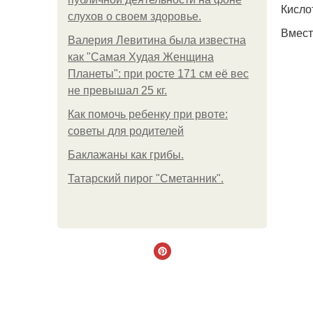
Кисло
слухов о своем здоровье.
Вмест
Валерия Левитина была известна
как "Самая Худая Женщина
Планеты": при росте 171 см её вес
не превышал 25 кг.
Как помочь ребенку при рвоте:
советы для родителей
Баклажаны как грибы.
Татарский пирог "Сметанник".