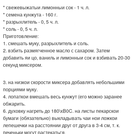
* свежевыжатыи лимонныи сок - 1 ч. л.
* семена кунжута - 160 г.
* разрыхлитель - 0, 5 ч. л.
* соль - 0, 5 ч. л.
Приготовление:
1. смешать муку, разрыхлитель и соль.
2. взбить размягченное масло с сахаром. Затем
добавить яи цо, ваниль и лимонныи сок и взбивать 20-30
секунд миксером.
3. на низкои скорости миксера добавлять небольшими
порциями муку.
4. лопаткои вмешать весь кунжут (его можно заранее
обжарить.
6. духовку нагреть до 180\xB0C. на листы пекарскои
бумаги (обязательно) выкладывать чаи нои ложкои
лепешечки на расстоянии друг от друга в 3-4 см, т. к.
печеньки могут растекаться.