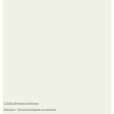
Не спешите выливать.
Токсис публично извинился перед генсухой на концерте
крида.
© 2026 Шедевры кулинарии
Контакты
Пользовательское соглашение