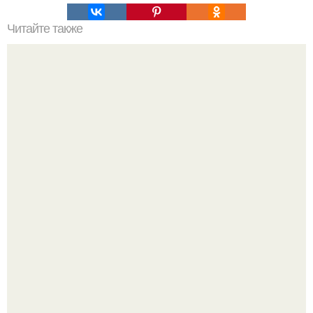
Читайте также
Хворост на сгущенном молоке.
"Что она со своим лицом сделала?