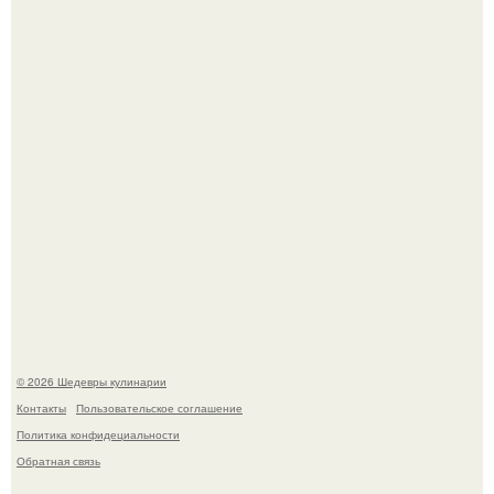
Мария порошина показала повзрослевшую дочь.
Первый раз я попробовал его, когда приехал в гости к
деду.
© 2026 Шедевры кулинарии
Контакты
Пользовательское соглашение
Политика конфидециальности
Обратная связь