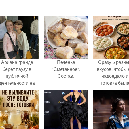
Ариана гранде
Печенье
Сразу 5 разн
берет паузу в
"Сметанное".
вкусов, чтобы 
публичной
Состав.
надоедало и
деятельности на
готовка был
фоне слухов о
проще.
своем здоровье.