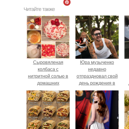
Читайте также
Сыровяленая
Юра музыченко
колбаса с
недавно
нитритной солью в
отпраздновал свой
домашних
день рождения в
условиях. Мы
кругу самых
готовим сами:
близких и родных
сыровяленая
людей.
домашняя колбаса.