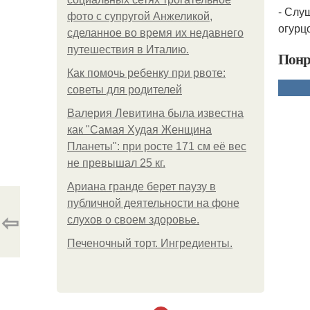
- Слу
фото с супругой Анжеликой,
огурц
сделанное во время их недавнего
путешествия в Италию.
Понр
Как помочь ребенку при рвоте:
советы для родителей
Валерия Левитина была известна
как "Самая Худая Женщина
Планеты": при росте 171 см её вес
не превышал 25 кг.
Ариана гранде берет паузу в
публичной деятельности на фоне
⇦
слухов о своем здоровье.
Печеночный торт. Ингредиенты.