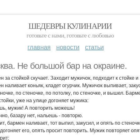
ШЕДЕВРЫ КУЛИНАРИИ
готовьте с нами, готовьте с любовью
главная
новости
статьи
ква. Не большой бар на окраине.
н за стойкой скучает. Заходит мужичок, подходит к стойке и
н наливает коньяк, кладет огурчик. Мужичок выпивает, заку
еночке, по стеночке, по потолку, по стеночке, и вышел. Бар
стойки, уже на улице догоняет мужика:
шь, мужик! А повторить можешь!
чно, базару нет, нальешь - повторю.
ит, бармен наливает, тот выпил, закусил, и опять по стеноч
 догоняет его, опять просит повторить. Мужик повторяет опят
рит: