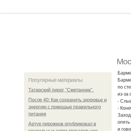
Мос
Барме
Барме
Популярные материалы
по ст
Татарский пирог "Сметанник".
из-за 
После 40: Как сохранить здоровье и
- Слы
энергию с помощью правильного
- Коне
питания
Заход
опять
Артур пирожков опубликовал в
и гово
социальных сетях трогательное