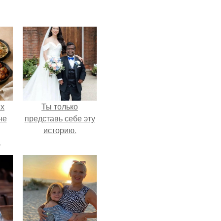
ых
Ты только
не
представь себе эту
историю.
а