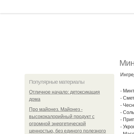
Мин
Ингре
Популярные материалы
- Минт
Отличное начало: детоксикация
- Смет
дома
- Чесн
Про майонез. Майонез -
- Сол
высококалорийный продукт с
- При
огромной энергетической
- Укро
ценностью, без единого полезного
- Мас