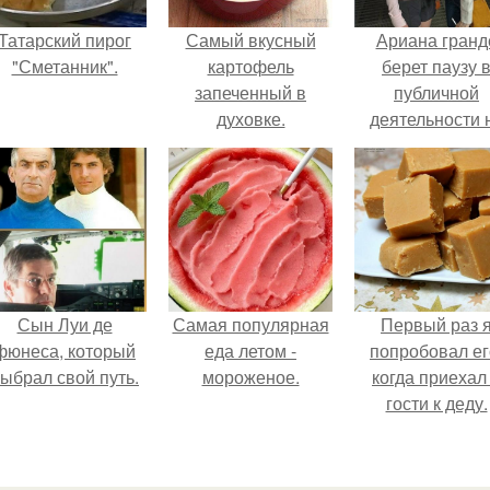
Татарский пирог
Самый вкусный
Ариана гранд
"Сметанник".
картофель
берет паузу 
запеченный в
публичной
духовке.
деятельности 
фоне слухов 
своем здоровь
Сын Луи де
Самая популярная
Первый раз 
фюнеса, который
еда летом -
попробовал ег
ыбрал свой путь.
мороженое.
когда приехал
гости к деду.