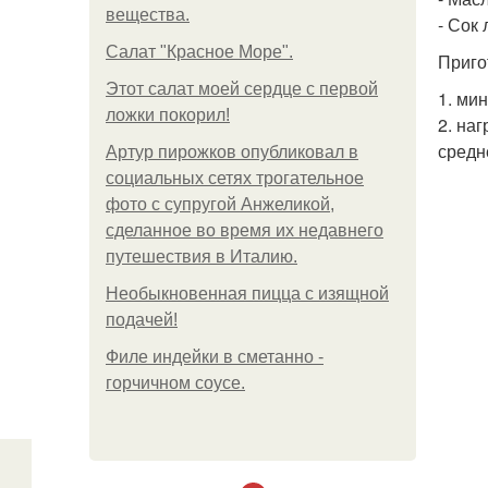
вещества.
- Сок
Салат "Красное Море".
Приго
Этот салат моей сердце с первой
1. ми
ложки покорил!
2. на
средн
Артур пирожков опубликовал в
социальных сетях трогательное
фото с супругой Анжеликой,
сделанное во время их недавнего
путешествия в Италию.
Необыкновенная пицца с изящной
подачей!
Филе индейки в сметанно -
горчичном соусе.