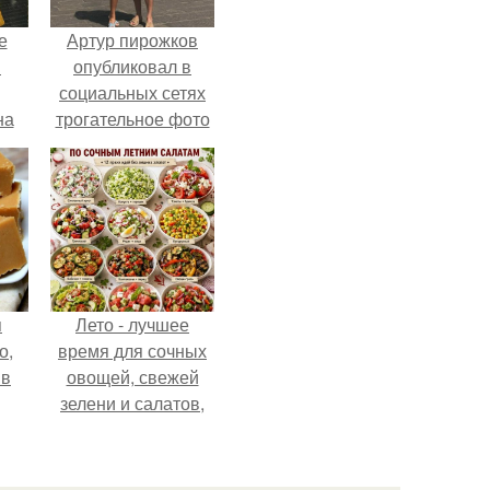
е
Артур пирожков
в
опубликовал в
социальных сетях
на
трогательное фото
о
с супругой
е.
Анжеликой,
сделанное во
время их недавнего
путешествия в
Италию.
я
Лето - лучшее
о,
время для сочных
 в
овощей, свежей
зелени и салатов,
которые готовятся
буквально за
несколько минут.