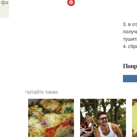
⇦
3. в 
получ
тушит
4. сб
Понр
Читайте также