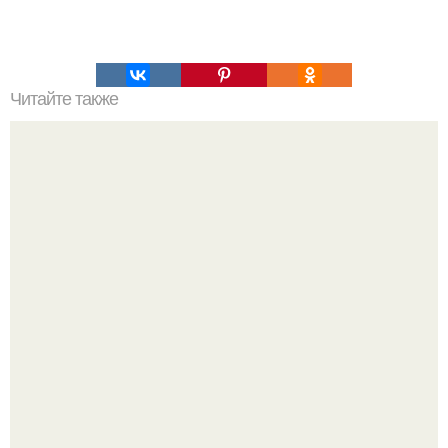
Читайте также
Маффины "Шармель". Недавно узнала, что маффины
отличаются от кексов способом замеса теста.