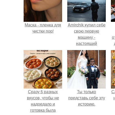
Маска - пленка для
Amirchik купил себе
чистки пор!
свою первую
машину -
о
настоящий
автомобиль мечты
для многих
автолюбителей.
Сразу 5 разных
Ты только
С
вкусов, чтобы не
представь себе эту
надоедало и
историю.
готовка была