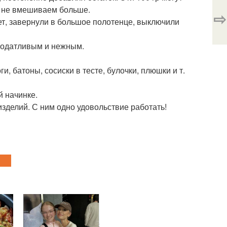
се, не вмешиваем больше.
⇨
ет, завернули в большое полотенце, выключили
 податливым и нежным.
и, батоны, сосиски в тесте, булочки, плюшки и т.
й начинке.
изделий. С ним одно удовольствие работать!