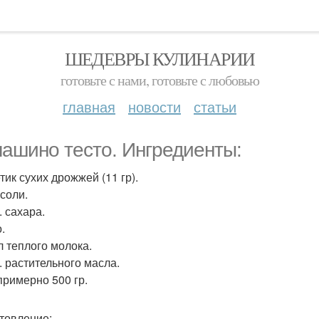
ШЕДЕВРЫ КУЛИНАРИИ
готовьте с нами, готовьте с любовью
главная
новости
статьи
ашино тесто. Ингредиенты:
тик сухих дрожжей (11 гр).
 соли.
л. сахара.
.
л теплого молока.
л. растительного масла.
примерно 500 гр.
товление: