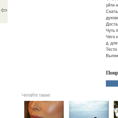
уйти 
⇦
Ската
духовк
Доста
Чуть 
Чего 
д. для
Тесто
Выпек
Понр
Читайте также