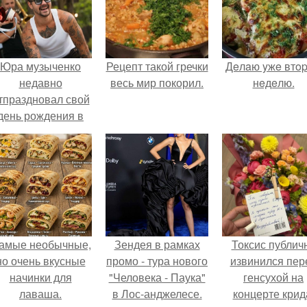
Юра музыченко
Рецепт такой гречки
Дeлaю yжe втo
недавно
весь мир покорил.
нeдeлю.
тпраздновал свой
день рождения в
кругу самых
близких и родных
людей.
амые необычные,
Зендея в рамках
Токсис публич
но очень вкусные
промо - тура нового
извинился пер
начинки для
"Человека - Паука"
генсухой на
лаваша.
в Лос-анджелесе.
концерте крид