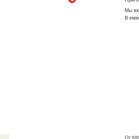
Мы вк
В емк
От 50