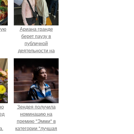
pую
Ариана гранде
берет паузу в
публичной
деятельности на
фоне слухов о
своем здоровье.
но
Зендея получила
ед
номинацию на
премию "Эмми" в
а.
категории "лучшая