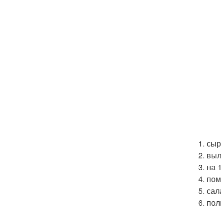
1. сы
2. вы
3. на
4. по
5. са
6. по