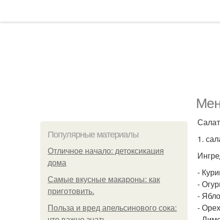
Мен
Салат
Популярные материалы
1. са
Отличное начало: детоксикация
Ингре
дома
- Кури
Самые вкусные макароны: как
- Огур
приготовить.
- Ябло
- Орех
Польза и вред апельсинового сока:
- Лимо
что важно знать