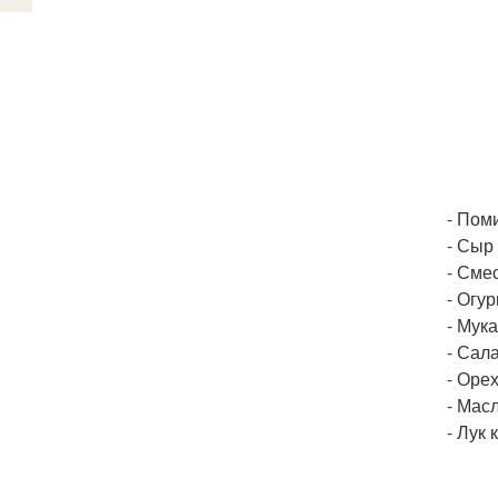
- Пом
- Сыр 
- Смес
- Огур
- Мука
- Сала
- Орех
- Масл
- Лук 