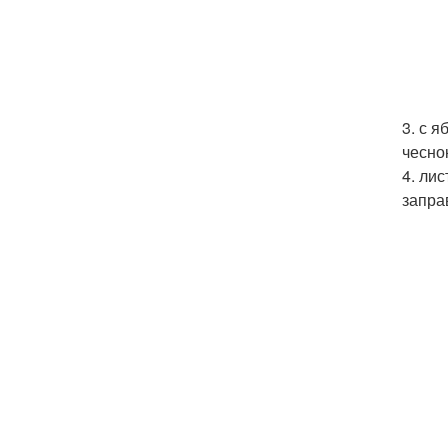
3. с 
чесно
4. ли
запра