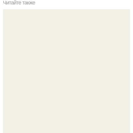
Читайте также
Самый вкусный картофель запеченный в духовке.
Кабачковая запеканка с фаршем и помидорами.