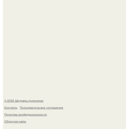
Самая популярная еда летом - мороженое.
Первый раз я попробовал его, когда приехал в гости к
деду.
© 2026 Шедевры кулинарии
Контакты
Пользовательское соглашение
Политика конфидециальности
Обратная связь