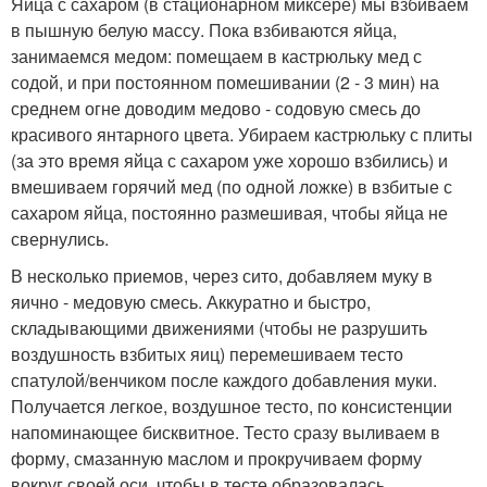
Яйца с сахаром (в стационарном миксере) мы взбиваем
в пышную белую массу. Пока взбиваются яйца,
занимаемся медом: помещаем в кастрюльку мед с
содой, и при постоянном помешивании (2 - 3 мин) на
среднем огне доводим медово - содовую смесь до
красивого янтарного цвета. Убираем кастрюльку с плиты
(за это время яйца с сахаром уже хорошо взбились) и
вмешиваем горячий мед (по одной ложке) в взбитые с
сахаром яйца, постоянно размешивая, чтобы яйца не
свернулись.
В несколько приемов, через сито, добавляем муку в
яично - медовую смесь. Аккуратно и быстро,
складывающими движениями (чтобы не разрушить
воздушность взбитых яиц) перемешиваем тесто
спатулой/венчиком после каждого добавления муки.
Получается легкое, воздушное тесто, по консистенции
напоминающее бисквитное. Тесто сразу выливаем в
форму, смазанную маслом и прокручиваем форму
вокруг своей оси, чтобы в тесте образовалась