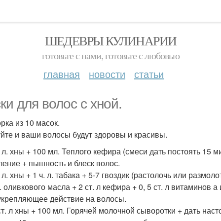
ШЕДЕВРЫ КУЛИНАРИИ
готовьте с нами, готовьте с любовью
главная
новости
статьи
ки для волос с хной.
рка из 10 масок.
йте и ваши волосы будут здоровы и красивы.
т. л. хны + 100 мл. Теплого кефира (смеси дать постоять 15 
ление + пышность и блеск волос.
. л. хны + 1 ч. л. табака + 5-7 гвоздик (растолочь или размол
л. оливкового масла + 2 ст. л кефира + 0, 5 ст. л витаминов а
крепляющее действие на волосы.
ст. л хны + 100 мл. Горячей молочной сыворотки + дать насто