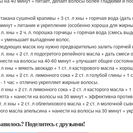
ы на 40 минут = питает, делает волосы более гладкими и п
 стакана сушеной крапивы + 3 ст. л хны + горячая вода (дат
 минут = питание и укрепление (особенно хороша для жирны
. л. хны + 2 ч. л. порошка горчицы + горячая вода (смесь в
 = уменьшает выпадение волос.
ледующих масок хну нужно предварительно залить горячей в
. л. хны + 2 ст. л подогретого репейного масла + дать смеси ос
анести на волосы на 40-60 минут = улучшает общее состоян
т. л хны + мякоть авокадо + 1 ст. л касторового масла = хо
. л. хны + 2 ст. л. лимонного сока + 2 ст. л голубой глины + 
 - 1 час = отлично укрепляет жирные волосы.
. л хны + 2 ст. л лимонного сока + 2 ст. л касторого масла + 
ипта + нанести на волосы на 30 минут = эффективна против
т. л хны + 2 ст. л облепихового масла + 2 ст. л молочной сыв
ого масла апельсина + нанести на волосы на 30 минут = укр
авилось? Поделитесь с друзьями!