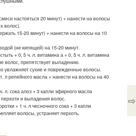
ослушными.
ь смеси настояться 20 минут) + нанести на волосы
х волос).
ыдержать 15-20 минут) + нанести на волосы на 10
одой (не кипящей) на 15-20 минут.
тыть + 0, 5 ч. л. витамина а + 0, 5 ч. л. витамина
ие волос, препятствует выпадению.
рошо увлажняет сухие и поврежденные волосы.
1 ст. л репейного масла + нанести на волосы на 40
1 ч. л. сока алоэ + 3 капли эфирного масла
⇨
 перхоти и выпадения волос.
оротки + 1 ч. л чесночного сока + 3 капли
епляет волосы, устраняет перхоть.