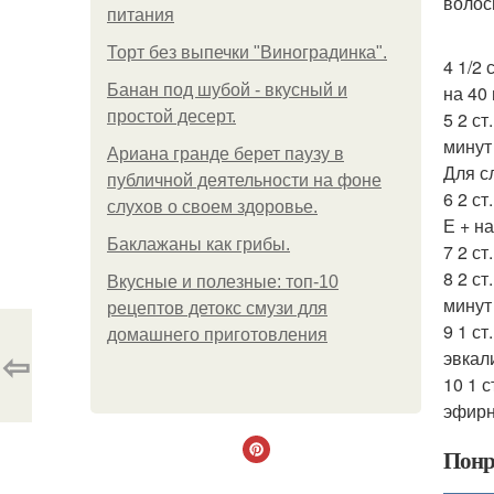
волос
питания
Торт без выпечки "Виноградинка".
4 1/2
Банан под шубой - вкусный и
на 40
простой десерт.
5 2 ст
минут
Ариана гранде берет паузу в
Для с
публичной деятельности на фоне
6 2 ст
слухов о своем здоровье.
Е + н
Баклажаны как грибы.
7 2 с
8 2 ст
Вкусные и полезные: топ-10
минут
рецептов детокс смузи для
9 1 ст
домашнего приготовления
⇦
эвкал
10 1 с
эфирн
Понр