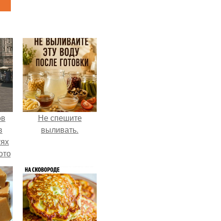
ов
Не спешите
в
выливать.
тях
ото
о
него
в