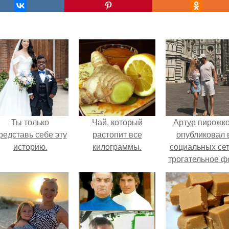
Ты только
Чай, который
Артур пирожк
редставь себе эту
растопит все
опубликовал 
историю.
килограммы.
социальных се
трогательное ф
с супругой
Анжеликой,
сделанное в
время их недав
путешествия 