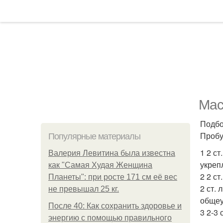
Мас
Подбо
Пробу
Популярные материалы
1 2 с
Валерия Левитина была известна
укреп
как "Самая Худая Женщина
2 2 ст
Планеты": при росте 171 см её вес
2 ст. 
не превышал 25 кг.
общеу
После 40: Как сохранить здоровье и
3 2-3 
энергию с помощью правильного