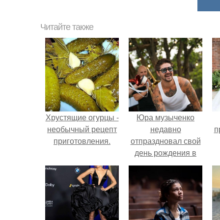
Читайте также
Хрустящие огурцы -
Юра музыченко
необычный рецепт
недавно
п
приготовления.
отпраздновал свой
день рождения в
кругу самых
близких и родных
людей.