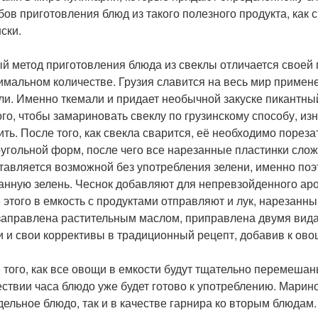
бов приготовления блюд из такого полезного продукта, как
ски.
й метод приготовления блюда из свеклы отличается своей п
имальном количестве. Грузия славится на весь мир примене
ли. Именно ткемали и придает необычной закуске пикантный
ого, чтобы замариновать свеклу по грузинскому способу, из
ить. После того, как свекла сварится, её необходимо пореза
угольной форм, после чего все нарезанные пластинки сложи
тавляется возможной без употребления зелени, именно поэ
анную зелень. Чеснок добавляют для непревзойденного ар
 этого в емкость с продуктами отправляют и лук, нарезанн
заправлена растительным маслом, приправлена двумя вида
и и свои коррективы в традиционный рецепт, добавив к ов
 того, как все овощи в емкости будут тщательно перемешан
ствии часа блюдо уже будет готово к употреблению. Марино
тдельное блюдо, так и в качестве гарнира ко вторым блюдам.