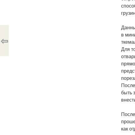
спосо
грузин
Данны
в мин
⇦
ткема
Для т
отвар
прямо
предс
порез
После
быть 
внест
После
проше
как о