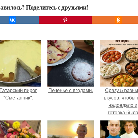
авилось? Поделитесь с друзьями!
Татарский пирог
Печенье с ягодами.
Сразу 5 разн
"Сметанник".
вкусов, чтобы 
надоедало и
готовка был
проще.