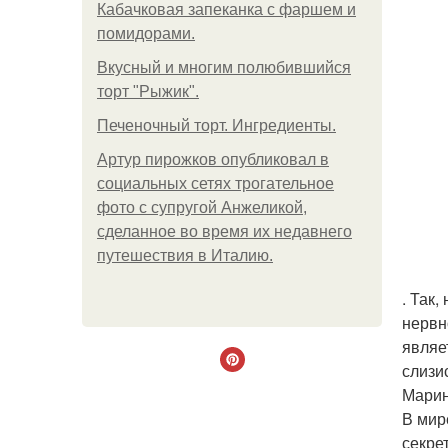
Кабачковая запеканка с фаршем и
помидорами.
Вкусный и многим полюбившийся
торт "Рыжик".
Печеночный торт. Ингредиенты.
Артур пирожков опубликовал в
социальных сетях трогательное
фото с супругой Анжеликой,
сделанное во время их недавнего
путешествия в Италию.
. Так
нервн
являе
слизи
Марин
В мир
секре