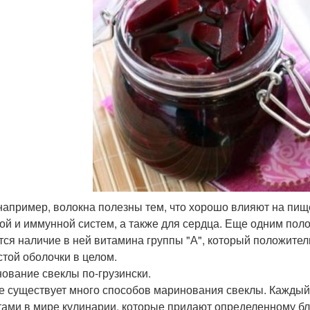
, например, волокна полезны тем, что хорошо влияют на пи
ой и иммунной систем, а также для сердца. Еще одним по
тся наличие в ней витамина группы "А", который положитель
стой оболочки в целом.
ование свеклы по-грузински.
е существует много способов маринования свеклы. Каждый
тами в мире кулинарии, которые придают определенному б