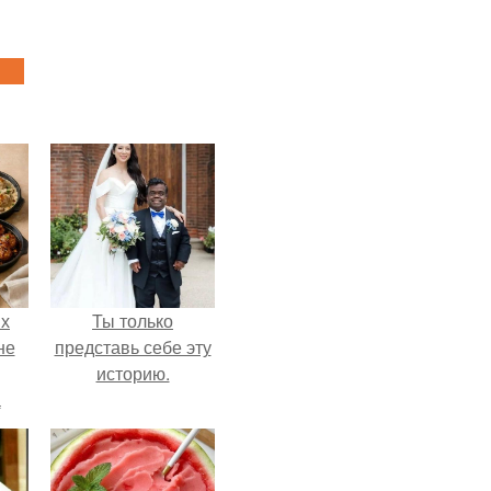
ых
Ты только
не
представь себе эту
историю.
а