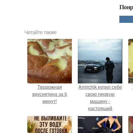
Понр
Читайте также
Творожная
Amirchik купил себе
вкуснятина за 5
свою первую
минут!
машину -
настоящий
автомобиль мечты
для многих
автолюбителей.