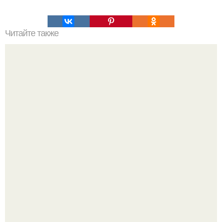
Читайте также
Самый лучший рецепт куриных грудок!
Татарский пирог "Сметанник".