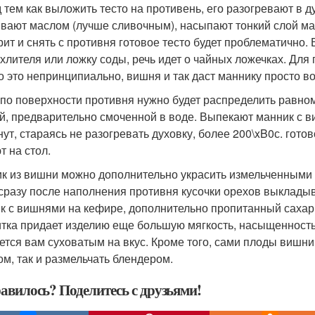
 тем как выложить тесто на противень, его разогревают в д
вают маслом (лучше сливочным), насыпают тонкий слой ман
рит и снять с противня готовое тесто будет проблематично.
хлителя или ложку соды, речь идет о чайных ложечках. Дл
о это непринципиально, вишня и так даст маннику просто 
 по поверхности противня нужно будет распределить равно
й, предварительно смоченной в воде. Выпекают манник с ви
нут, стараясь не разогревать духовку, более 200\xB0с. гото
т на стол.
к из вишни можно дополнительно украсить измельченными 
 сразу после наполнения противня кусочки орехов выкладыв
к с вишнями на кефире, дополнительно пропитанный сахарн
тка придает изделию еще большую мягкость, насыщенность в
ется вам суховатым на вкус. Кроме того, сами плоды вишни
ом, так и размельчать блендером.
авилось? Поделитесь с друзьями!