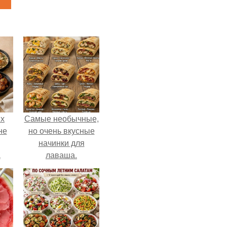
ых
Самые необычные,
не
но очень вкусные
начинки для
а
лаваша.