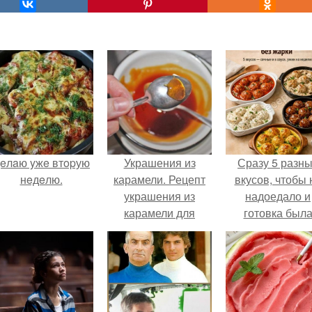
eлaю yжe втopую
Украшения из
Сразу 5 разн
нeдeлю.
карамели. Рецепт
вкусов, чтобы 
украшения из
надоедало и
карамели для
готовка был
тортов и пирожных.
проще.