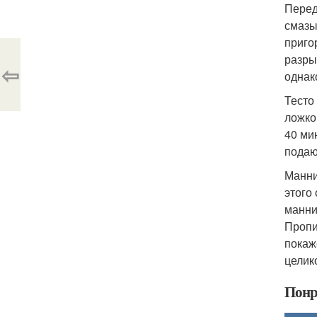
Перед
смазы
приго
разры
⇦
однак
Тесто
ложко
40 ми
подаю
Манни
этого
манни
Пропи
покаж
целик
Понр