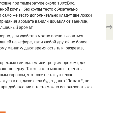
уховке при температуре около 180\xB0с,
ной крупы, без крупы тесто обязательно
 В само же тесто дополнительно кладут две ложки
я придания аромата ванили добавляют ванилин,
⇨
волшебный аромат!
мерно, для удобства можно воспользоваться
шней на кефире, как и любой другой не более
вому маннику дают время остыть и, разрезав,
орехами (миндалем или грецким орехом), для
ают поверху. Также часто можно встретить
ым сиропом, что тоже не так уж плохо.
куса и он, даже если будет долго "Лежать", не
 при добавлении в тесто можно использовать как