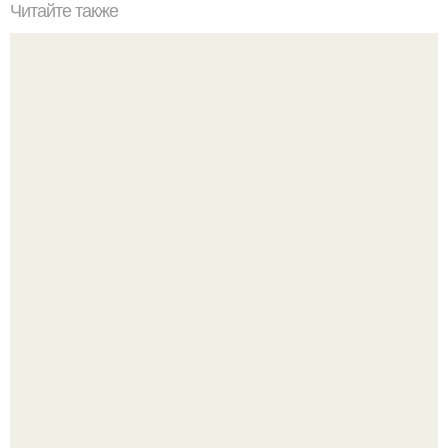
Читайте также
Оладьи с яблоками для детей до 2 лет. Яблочные
оладьи? Делаю такие оладьи для ребенка постоянно,
особенно в сезон яблок.
Юра музыченко недавно отпраздновал свой день