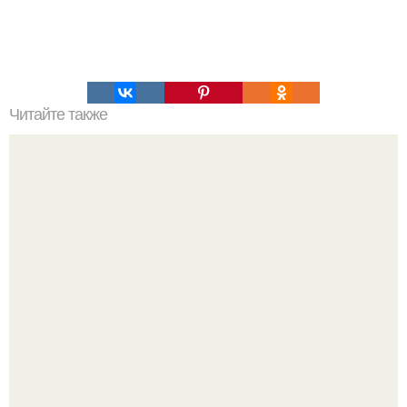
Читайте также
Намазывалка из селедки и моркови. "Ложная Икорка".
Это самая вкусная намазывалка из всех, которые я
пробовала.