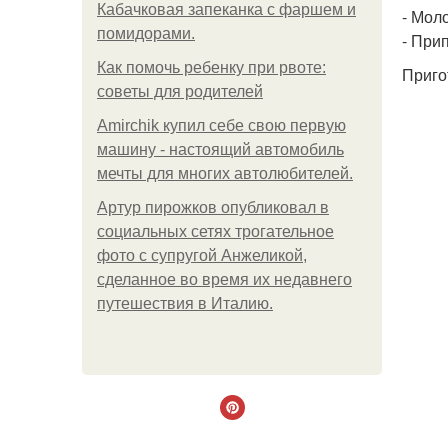
Кабачковая запеканка с фаршем и
- Моло
помидорами.
- Прип
Как помочь ребенку при рвоте:
Приго
советы для родителей
Amirchik купил себе свою первую
машину - настоящий автомобиль
мечты для многих автолюбителей.
Артур пирожков опубликовал в
социальных сетях трогательное
фото с супругой Анжеликой,
сделанное во время их недавнего
путешествия в Италию.