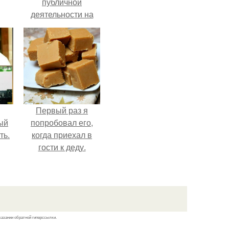
публичной
деятельности на
фоне слухов о
своем здоровье.
Первый раз я
ый
попробовал его,
ть.
когда приехал в
гости к деду.
казании обратной гиперссылки.