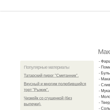
Мак
- Фарш
- Поми
Популярные материалы
- Буль
Татарский пирог "Сметанник".
- Мака
Вкусный и многим полюбившийся
- Слив
торт "Рыжик".
- Мука 
- Моло
Чизкейк со сгущенкой (без
- Твер
выпечки).
- Соль 