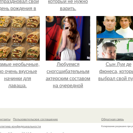
тпраздновал свой
который не нужно
день рождения в
варить.
кругу самых
близких и родных
людей.
амые необычные,
Любуемся
Сын Луи де
но очень вкусные
сногсшибательным
фюнеса, котор
начинки для
актерским составом
выбрал свой пу
лаваша.
на очередной
премьере нового
человека - паука.
онтакты
Пользовательское соглашение
Обратная связь
олитика конфидециальности
Копирование разрешено при у