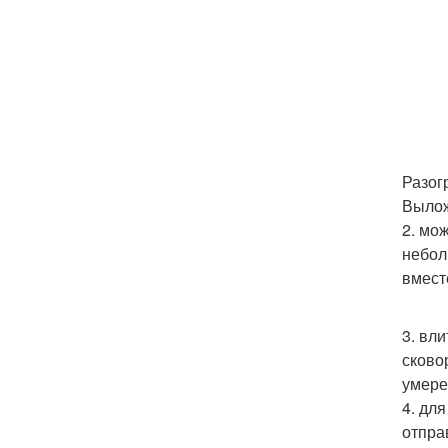
Разог
Вылож
2. мо
небол
вмест
3. вл
сково
умере
4. дл
отпра