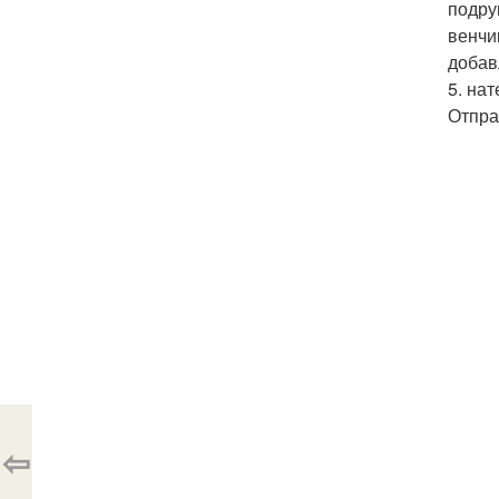
подру
венчи
добав
5. на
Отпра
⇦