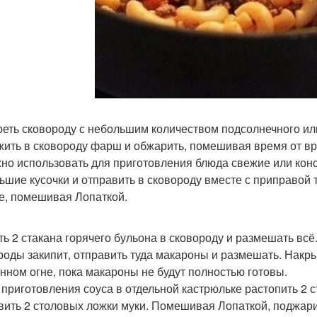
реть сковороду с небольшим количеством подсолнечного ил
ить в сковороду фарш и обжарить, помешивая время от вр
жно использовать для приготовления блюда свежие или кон
ьшие кусочки и отправить в сковороду вместе с приправой т
е, помешивая Лопаткой.
ить 2 стакана горячего бульона в сковороду и размешать всё
роды закипит, отправить туда макароны и размешать. Накры
нном огне, пока макароны не будут полностью готовы.
я приготовления соуса в отдельной кастрюльке растопить 2 
вить 2 столовых ложки муки. Помешивая Лопаткой, поджари