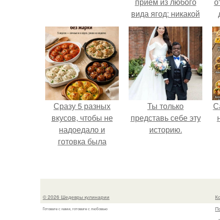
прием из любого
о
вида ягод: никакой
длительной варки,
все витамины на
месте!
Сразу 5 разных
Ты только
С
вкусов, чтобы не
представь себе эту
надоедало и
историю.
готовка была
проще.
© 2026 Шедевры кулинарии
К
П
Готовьте с нами, готовьте с любовью