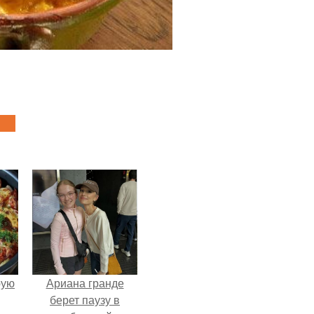
pую
Ариана гранде
берет паузу в