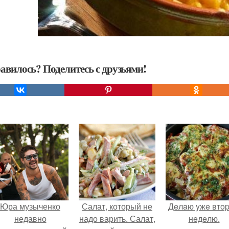
авилось? Поделитесь с друзьями!
Юра музыченко
Салат, который не
Дeлaю yжe втo
недавно
надо варить. Салат,
нeдeлю.