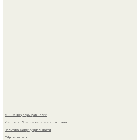
Зендея получила номинацию на премию "Эмми" в
категории "лучшая актриса в драматическом сериале" за
третий сезон "эйфории".
Первый раз я попробовал его, когда приехал в гости к
деду.
© 2026 Шедевры кулинарии
Контакты
Пользовательское соглашение
Политика конфидециальности
Обратная связь