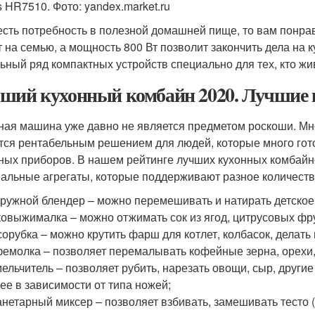
s HR7510. Фото: yandex.market.ru
есть потребность в полезной домашней пище, то вам понра
т на семью, а мощность 800 Вт позволит закончить дела на 
ьный ряд компактных устройств специально для тех, кто жи
ший кухонный комбайн 2020. Лучшие 
ная машина уже давно не является предметом роскоши. Мн
тся рентабельным решением для людей, которые много готов
ных приборов. В нашем рейтинге лучших кухонных комбайно
альные агрегаты, которые поддерживают разное количеств
ружной блендер – можно перемешивать и натирать детское
овыжималка – можно отжимать сок из ягод, цитрусовых фр
орубка – можно крутить фарш для котлет, колбасок, делать 
емолка – позволяет перемалывать кофейные зерна, орехи,
ельчитель – позволяет рубить, нарезать овощи, сыр, другие
ее в зависимости от типа ножей;
нетарный миксер – позволяет взбивать, замешивать тесто 