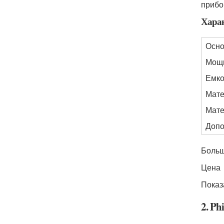
прибо
Харак
Осно
Мощ
Емко
Мате
Мате
Допо
Больш
Цена
Показ
2. Ph