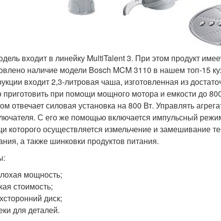
одель входит в линейку MultiTalent 3. При этом продукт име
овлено наличие модели Bosch MCM 3110 в нашем топ-15 ку
рукции входит 2,3-литровая чаша, изготовленная из достато
 приготовить при помощи мощного мотора и емкости до 800
том отвечает силовая установка на 800 Вт. Управлять агре
лючателя. С его же помощью включается импульсный режим
и которого осуществляется измельчение и замешивание тес
ания, а также шинковки продуктов питания.
ы:
лохая мощность;
кая стоимость;
хсторонний диск;
еки для деталей.