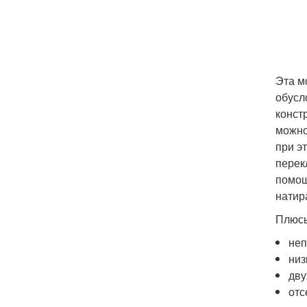
Эта м
обусл
конст
можно
при э
перек
помощ
натир
Плюс
неп
низ
дву
отс