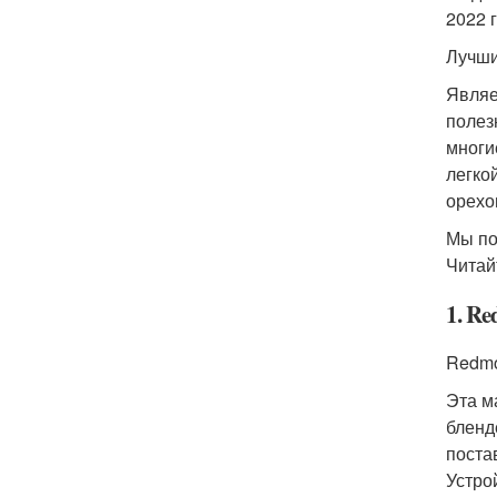
2022 
Лучши
Являе
полез
многи
легко
орехо
Мы по
Читай
1. R
Redmo
Эта м
бленд
поста
Устро