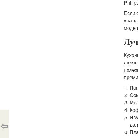
Philip
Если 
хвати
модел
Луч
Кухон
являе
полез
преми
Пог
Сок
Мяс
Коф
Изм
⇦
дал
Пла