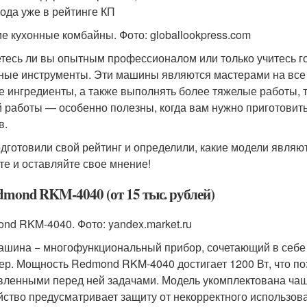
года уже в рейтинге КП
е кухонные комбайны. Фото: globallookpress.com
тесь ли вы опытным профессионалом или только учитесь г
ные инструменты. Эти машины являются мастерами на все р
е ингредиенты, а также выполнять более тяжелые работы, т
й работы — особенно полезны, когда вам нужно приготовить
в.
дготовили свой рейтинг и определили, какие модели являю
те и оставляйте свое мнение!
edmond RKM-4040 (от 15 тыс. рублей)
nd RKM-4040. Фото: yandex.market.ru
ашина − многофункциональный прибор, сочетающий в себе 
ер. Мощность Redmond RKM-4040 достигает 1200 Вт, что по
вленными перед ней задачами. Модель укомплектована чаше
йство предусматривает защиту от некорректного использова