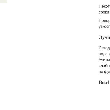
Некот
сроки
Недор
узкос
Лучш
Сегод
подав
Учиты
слабы
не фу
Bosc