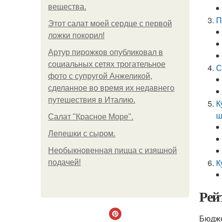
вещества.
П
Этот салат моей сердце с первой
ложки покорил!
Артур пирожков опубликовал в
социальных сетях трогательное
С
фото с супругой Анжеликой,
сделанное во время их недавнего
путешествия в Италию.
К
ш
Салат "Красное Море".
Лепешки с сыром.
Необыкновенная пицца с изящной
К
подачей!
Рей
Бюдже