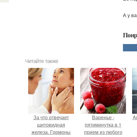
А у в
Понр
Читайте также
За что отвечает
Варенье -
A
щитовидная
пятиминутка в 1
железа. Гормоны
прием из любого