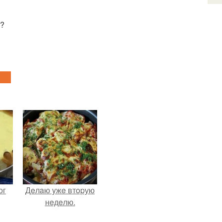
я?
ог
Дeлaю yжe втopую
нeдeлю.