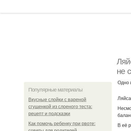
Ляй
не 
Одно 
Популярные материалы
Ляйса
Вкусные слойки с вареной
сгущенкой из слоеного теста:
Несмо
рецепт и подсказки
балан
Как помочь ребенку при рвоте:
В её 
советы для родителей