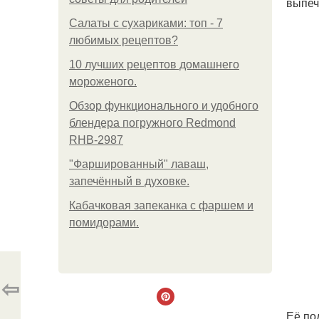
выпеч
Салаты с сухариками: топ - 7
любимых рецептов?
10 лучших рецептов домашнего
мороженого.
Обзор функционального и удобного
блендера погружного Redmond
RHB-2987
"Фаршированный" лаваш,
запечённый в духовке.
Кабачковая запеканка с фаршем и
помидорами.
⇦
Её под