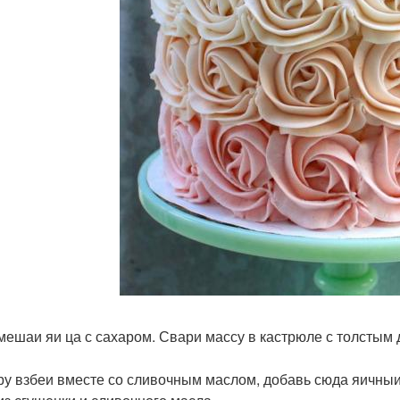
змешаи яи ца с сахаром. Свари массу в кастрюле с толстым 
дру взбеи вместе со сливочным маслом, добавь сюда яичныи