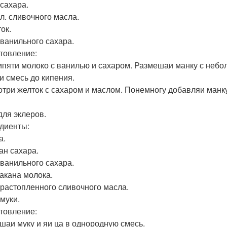
. сахара.
. л. сливочного масла.
ок.
. ванильного сахара.
товление:
кипяти молоко с ванилью и сахаром. Размешаи манку с небо
и смесь до кипения.
зотри желток с сахаром и маслом. Понемногу добавляи манк
для эклеров.
диенты:
а.
ан сахара.
. ванильного сахара.
такана молока.
л. растопленного сливочного масла.
 муки.
товление:
ешаи муку и яи ца в однородную смесь.