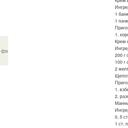
Крем 
Ингре
1 бан
1 пач
Приго
1. хо
Крем 
⇦
Ингре
200 г
100 г
2 желт
Щепот
Приго
1. вз
2. ра
Манны
Ингре
0, 5 с
1 ст. 