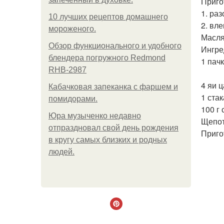
Приго
1. ра
10 лучших рецептов домашнего
2. вле
мороженого.
Масля
Обзор функционального и удобного
Ингре
блендера погружного Redmond
1 пач
RHB-2987
4 яи ц
Кабачковая запеканка с фаршем и
1 стак
помидорами.
100 г
Юра музыченко недавно
Щепот
отпраздновал свой день рождения
Приго
в кругу самых близких и родных
людей.