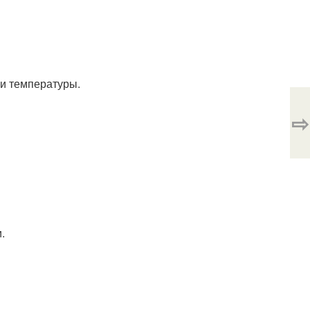
ои температуры.
⇨
.