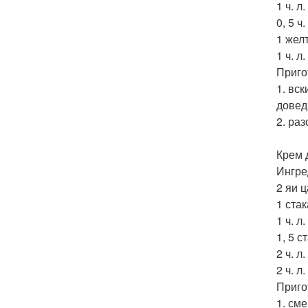
1 ч. л
0, 5 ч
1 желт
1 ч. л
Приго
1. вс
довед
2. ра
Крем 
Ингре
2 яи ц
1 стак
1 ч. л
1, 5 с
2 ч. 
2 ч. л.
Приго
1. см