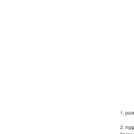
1. ра
2. пу