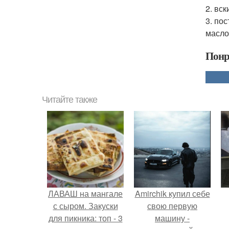
2. вс
3. по
масло
Понр
Читайте также
ЛАВАШ на мангале
Amirchik купил себе
с сыром. Закуски
свою первую
для пикника: топ - 3
машину -