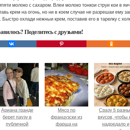
кипяти молоко с сахаром. Влеи молоко тонкои струи кои в я
ставь крем на огонь, но ни в коем случае не разрешаи ему 
. Быстро охлади нежныи крем, поставив его в тарелку с хо
авилось? Поделитесь с друзьями!
Ариана гранде
Мясо по
Сразу 5 разн
берет паузу в
французски из
вкусов, чтобы 
публичной
фарша на
надоедало и