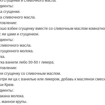
из сгущенки и сливочного масла.
диенты:
ка сгущенки.
ка сливочного масла.
товление:
рошо взбеи сгущенку вместе со сливочным маслом комнатн
с яи цами и сгущенкои.
диенты:
 сливочного масла.
 сгущенного молока.
ка.
ка ванили либо 30-50 г ликера.
товление:
беи сгущенку со сливочным маслом.
зотри яи ца с ванилью или ликером, добавь к маслянои смеси
и Крем.
диенты:
такана молока.
л. маннои крупы.