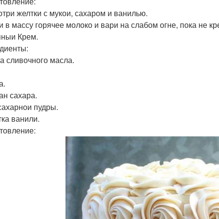
товление:
зотри желтки с мукои, сахаром и ванилью.
и в массу горячее молоко и вари на слабом огне, пока не кр
ныи Крем.
диенты:
ка сливочного масла.
а.
ан сахара.
 сахарнои пудры.
ка ванили.
товление: