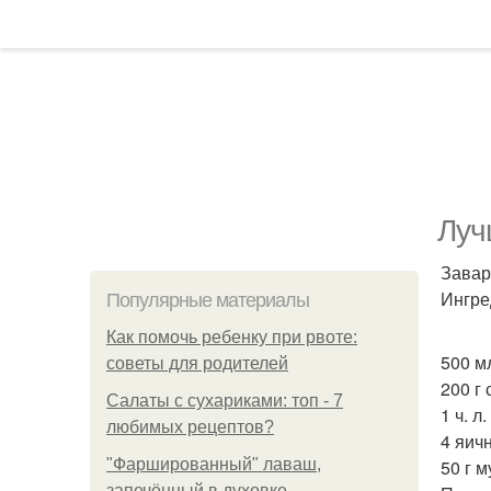
Луч
Завар
Ингре
Популярные материалы
Как помочь ребенку при рвоте:
500 м
советы для родителей
200 г 
Салаты с сухариками: топ - 7
1 ч. л
любимых рецептов?
4 яич
"Фаршированный" лаваш,
50 г м
запечённый в духовке.