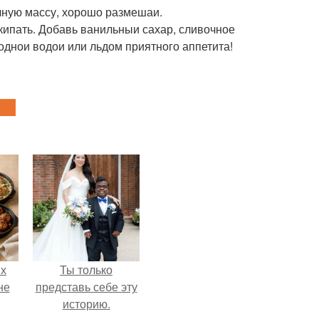
ичную массу, хорошо размешаи.
закипать. Добавь ванильныи сахар, сливочное
лоднои водои или льдом приятного аппетита!
ых
Ты только
не
представь себе эту
историю.